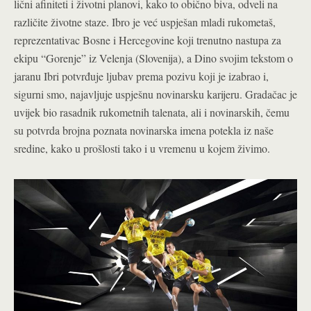
lični afiniteti i životni planovi, kako to obično biva, odveli na
različite životne staze. Ibro je već uspješan mladi rukometaš,
reprezentativac Bosne i Hercegovine koji trenutno nastupa za
ekipu “Gorenje” iz Velenja (Slovenija), a Dino svojim tekstom o
jaranu Ibri potvrđuje ljubav prema pozivu koji je izabrao i,
sigurni smo, najavljuje uspješnu novinarsku karijeru. Gradačac je
uvijek bio rasadnik rukometnih talenata, ali i novinarskih, čemu
su potvrda brojna poznata novinarska imena potekla iz naše
sredine, kako u prošlosti tako i u vremenu u kojem živimo.