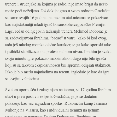
trenere i stručnjake sa kojima je radio, nije imao brigu da nešto
može poći neželjeno. Još dok je igrao u svom rodnom Gradačcu,
sa samo svojih 16 godina, na raznim utakmicama se pokazivao
kao najistaknutiji mladi igrač bosanskohercegovačke Premijer
Lige. Jedan od njegovih tadašnjih trenera Mehmed Doborac je
sa zadovoljstvom Ibrahima “bacao” u vatru, kako bi kod ovog,
tada još mladog momka ojačao karakter, te ga kako sportski tako
i psihički stabilizovao na profesionalnom nivou. Ibrahim je svaku
svoju minutu igre pokazao maksimalno i dugo nije bilo igrača
koji su sa takvom eksplozivnošću bili spremni odigrati utakmicu.
Iako je bio među najmlađima na terenu, izgledalo je kao da igra
sa svojim vršnjacima.
Svojom upornošću i zalaganjem na terenu, sa 17 godina Ibrahim
ulazi u prvu postavu ekipe iz Gradačca, gdje se dodatno
pokazuje kao već izgrađeni sportaš. Rukometni kamp Jasmina
Mrkonje na Vlašiću, kao i individualni treninzi na ljetnim
vrućinama sa trenerom Dadom Doborcem, Ibrahimu su