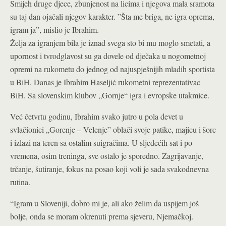
Smijeh druge djece, zbunjenost na licima i njegova mala sramota
su taj dan ojačali njegov karakter. ”Šta me briga, ne igra oprema,
igram ja”, mislio je Ibrahim.
Želja za igranjem bila je iznad svega sto bi mu moglo smetati, a
upornost i tvrodglavost su ga dovele od dječaka u nogometnoj
opremi na rukometu do jednog od najuspješnijih mladih sportista
u BiH. Danas je Ibrahim Haseljić rukometni reprezentativac
BiH. Sa slovenskim klubov „Gornje“ igra i evropske utakmice.
Već četvrtu godinu, Ibrahim svako jutro u pola devet u
svlačionici „Gorenje – Velenje” oblači svoje patike, majicu i šorc
i izlazi na teren sa ostalim suigračima. U sljedećih sat i po
vremena, osim treninga, sve ostalo je sporedno. Zagrijavanje,
trčanje, šutiranje, fokus na posao koji voli je sada svakodnevna
rutina.
“Igram u Sloveniji, dobro mi je, ali ako želim da uspijem još
bolje, onda se moram okrenuti prema sjeveru, Njemačkoj.