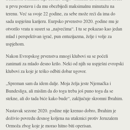
u prvu postavu i da mu obezbijedi maksimalnu minutažu na
terenu. Već sa svoje 22 godine, za sebe može reći da ima do
sada uspješnu karijeru. Eurpsko prvenstvo 2020. godine mu je
otvorilo vrata u susret sa „najvećima“. I tu se pokazao kao jedan
mlad i perspektivan igrač, pun entuzijazma, želje i volje za
uspjehom.
Nakon Evropskog prvenstva mnogi klubovi su se počeli
zanimati za mlado desno krilo. Neki od njih su uspješni evropski
klubovi za koje je teško odbiti dobar ugovor.
„Spreman sam da idem dalje. Moja želja jeste Njemačka i
Bundesliga, ali mislim da do toga treba još puno toga da se
stekne, ali do tada biće kako bude“, zaključuje skromni Ibrahim.
Nastavak sezone 2020. godine nije krenuo dobro, Ibrahim je
doživio povredu desnog koljena na utakmici protiv Jeruzalem
Ormoža zbog koje je morao hitno biti operisan.