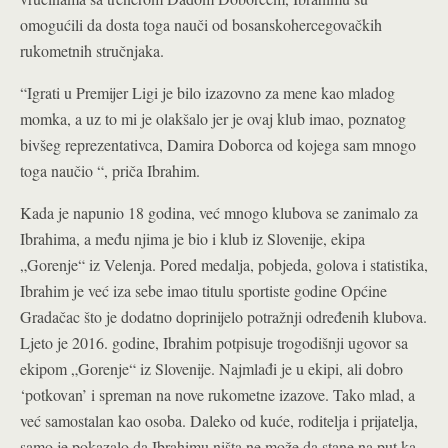
omogućili da dosta toga nauči od bosanskohercegovačkih
rukometnih stručnjaka.
“Igrati u Premijer Ligi je bilo izazovno za mene kao mladog
momka, a uz to mi je olakšalo jer je ovaj klub imao, poznatog
bivšeg reprezentativca, Damira Doborca od kojega sam mnogo
toga naučio “, priča Ibrahim.
Kada je napunio 18 godina, već mnogo klubova se zanimalo za
Ibrahima, a među njima je bio i klub iz Slovenije, ekipa
„Gorenje“ iz Velenja. Pored medalja, pobjeda, golova i statistika,
Ibrahim je već iza sebe imao titulu sportiste godine Općine
Gradačac što je dodatno doprinijelo potražnji određenih klubova.
Ljeto je 2016. godine, Ibrahim potpisuje trogodišnji ugovor sa
ekipom „Gorenje“ iz Slovenije. Najmlađi je u ekipi, ali dobro
‘potkovan’ i spreman na nove rukometne izazove. Tako mlad, a
već samostalan kao osoba. Daleko od kuće, roditelja i prijatelja,
samo je pokazalo da Ibrahimu ništa ne može da stane na put ka