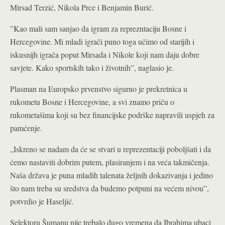
Mirsad Terzić, Nikola Prce i Benjamin Burić.
”Kao mali sam sanjao da igram za reprezntaciju Bosne i
Hercegovine. Mi mladi igrači puno toga učimo od starijih i
iskusnijh igrača poput Mirsada i Nikole koji nam daju dobre
savjete. Kako sportskih tako i životnih”, naglasio je.
Plasman na Europsko prvenstvo sigurno je prekretnica u
rukometu Bosne i Hercegovine, a svi znamo priču o
rukometašima koji su bez financijske podrške napravili uspjeh za
pamćenje.
„Iskreno se nadam da će se stvari u reprezentaciji poboljšati i da
ćemo nastaviti dobrim putem, plasiranjem i na veća takmičenja.
Naša država je puna mladih talenata željnih dokazivanja i jedino
što nam treba su sredstva da budemo potpuni na većem nivou”,
potvrdio je Haseljić.
Selektoru Šumanu nije trebalo dugo vremena da Ibrahima ubaci