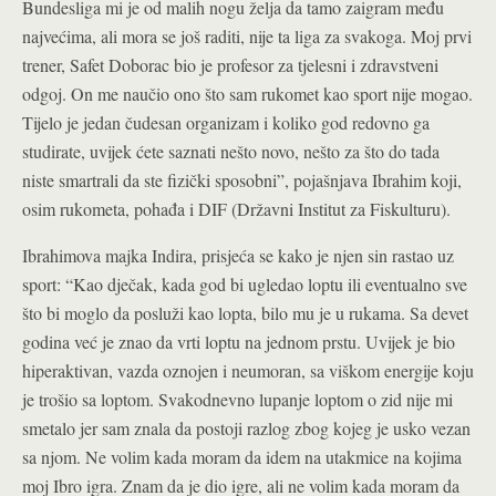
Bundesliga mi je od malih nogu želja da tamo zaigram među
najvećima, ali mora se još raditi, nije ta liga za svakoga. Moj prvi
trener, Safet Doborac bio je profesor za tjelesni i zdravstveni
odgoj. On me naučio ono što sam rukomet kao sport nije mogao.
Tijelo je jedan čudesan organizam i koliko god redovno ga
studirate, uvijek ćete saznati nešto novo, nešto za što do tada
niste smartrali da ste fizički sposobni”, pojašnjava Ibrahim koji,
osim rukometa, pohađa i DIF (Državni Institut za Fiskulturu).
Ibrahimova majka Indira, prisjeća se kako je njen sin rastao uz
sport: “Kao dječak, kada god bi ugledao loptu ili eventualno sve
što bi moglo da posluži kao lopta, bilo mu je u rukama. Sa devet
godina već je znao da vrti loptu na jednom prstu. Uvijek je bio
hiperaktivan, vazda oznojen i neumoran, sa viškom energije koju
je trošio sa loptom. Svakodnevno lupanje loptom o zid nije mi
smetalo jer sam znala da postoji razlog zbog kojeg je usko vezan
sa njom. Ne volim kada moram da idem na utakmice na kojima
moj Ibro igra. Znam da je dio igre, ali ne volim kada moram da