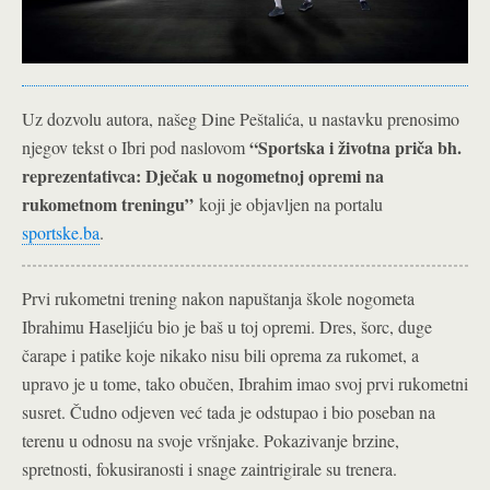
Uz dozvolu autora, našeg Dine Peštalića, u nastavku prenosimo
“
Sportska i životna priča bh.
njegov tekst o Ibri pod naslovom
reprezentativca: Dječak u nogometnoj opremi na
rukometnom treningu”
koji je objavljen na portalu
sportske.ba
.
Prvi rukometni trening nakon napuštanja škole nogometa
Ibrahimu Haseljiću bio je baš u toj opremi. Dres, šorc, duge
čarape i patike koje nikako nisu bili oprema za rukomet, a
upravo je u tome, tako obučen, Ibrahim imao svoj prvi rukometni
susret. Čudno odjeven već tada je odstupao i bio poseban na
terenu u odnosu na svoje vršnjake. Pokazivanje brzine,
spretnosti, fokusiranosti i snage zaintrigirale su trenera.