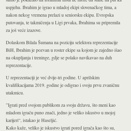
uspjehu. Ibrahim je igrao u mladoj ekipi slovenačkog tima, a
nakon nekog vremena prelazi u seniorsku ekipu. Evropska
putovanja, te takmičenja u Ligi prvaka, Ibrahima su pripremila
za još veće izazove.
Dolaskom Bilala Šumana na poziciju selektora reprezentacije
BiH, Ibrahim je pozvan u roster ekipe sa kojom je zajedno išao
na okupljanja i treninge, gdje se polako navikavao na duh
reprezentacije.
U reprezentaciji je već dvije-tri godine. U aprilskim
kvalifikacijama 2019. godine je odigrao i svoju prvu zvaničnu
utakmicu.
”Igrati pred svojom publikom za svoju državu, što meni kao
mladom igraču puno znači, jedno je veliko iskustvo u mojoj
karijeri“, istakao je Haseljić.
Kako kaže, veliko je iskustvo igrati pored igrača kao što su,