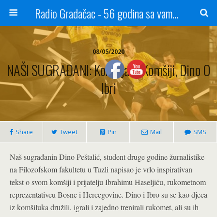
Radio Gradačac - 56 godina sa vama...
08/05/2020
NAŠI SUGRAĐANI: Komšija O Komšiji, Dino O
Ibri
Share
Tweet
Pin
Mail
SMS
Naš sugrađanin Dino Peštalić, student druge godine žurnalistike
na Filozofskom fakultetu u Tuzli napisao je vrlo inspirativan
tekst o svom komšiji i prijatelju Ibrahimu Haseljiću, rukometnom
reprezentativcu Bosne i Hercegovine. Dino i Ibro su se kao djeca
iz komšiluka družili, igrali i zajedno trenirali rukomet, ali su ih