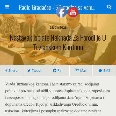
Radio Gradačac - 56 godina sa vama...
25/01/2023
Nastavak Isplate Naknada Za Porodilje U
Tuzlanskom Kantonu
Share
Tweet
Pin
Mail
SMS
Vlada Tuzlanskog kantona i Ministarstvo za rad, socijalnu
politiku i povratak otkočili su proces isplate naknada zaposlenim
i nezaposlenim majkama porodiljama današnjim izmjenama i
dopunama uredbi. Riječ je usklađivanju Uredbe o visini,
uslovima, kriterijima i postupku realizacije dodatne novčane