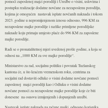
pomoći zaposlenoj majci porodilji i Uredbe o visini, uslovima i
postupku realizacije dodatne novčane za nezaposlenu porodilju,
kojima je omogućen nastavak isplate novčanih naknada i tokom
2023. godine u nepromijenjenom iznosu odnosno, 996 KM za
nezaposlene majke porodilje i razlike primljene porodiljske
naknade koju primaju umjesto plaće do 996 KM za zaposlene
majke porodilje.
Radi se o pronatalitetnoj mjeri uvedenoj prošle godine, a koja se
odnosi na „1000 KM za sve majke porodilje“.
Ministarstvo za rad, socijalnu politiku i povratak Tuzlanskog
kantona će, u što kraćem vremenskom roku, centrima za
socijalni rad dostaviti odluke o visini dodatne novčane pomoći
zaposlenoj majci porodilji kao i Odluku o visini dodatne
novčane pomoći za nezaposlene majke porodilje koje će biti
donesene na osnovu izmijenjenih i dopunjenih uredbi.
Nastavak isplate naknada na račune majki, odnosno korisnika