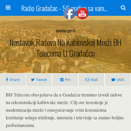
Radio Gradačac - 56 godina sa vama...
09/09/2019
Nastavak Radova Na Kablovskoj Mreži BH
Telecoma U Gradačcu
Share
Tweet
Pin
Mail
SMS
BH Telecom obavještava da u Gradačcu trenutno izvodi radove
na rekonstrukciji kablovske mreže. Cilj ove investicije je
modernizacija mreže i omogućavanje svim korisnicima
korištenje usluga telefonije, interneta i televizije sa znatno boljim
performansama.