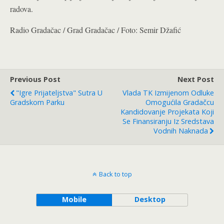
radova.
Radio Gradačac / Grad Gradačac / Foto: Semir Džafić
Previous Post
Next Post
"Igre Prijateljstva" Sutra U
Vlada TK Izmijenom Odluke
Gradskom Parku
Omogućila Gradačcu
Kandidovanje Projekata Koji
Se Finansiranju Iz Sredstava
Vodnih Naknada
Back to top
Mobile
Desktop