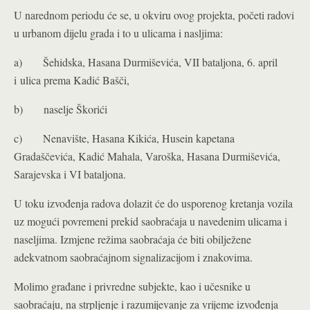
U narednom periodu će se, u okviru ovog projekta, početi radovi
u urbanom dijelu grada i to u ulicama i nasljima:
a)
Šehidska, Hasana Durmiševića, VII bataljona, 6. april
i ulica prema Kadić Bašči,
b)
naselje Škorići
c)
Nenavište, Hasana Kikića, Husein kapetana
Gradaščevića, Kadić Mahala, Varoška, Hasana Durmiševića,
Sarajevska i VI bataljona.
U toku izvođenja radova dolazit će do usporenog kretanja vozila
uz mogući povremeni prekid saobraćaja u navedenim ulicama i
naseljima. Izmjene režima saobraćaja će biti obilježene
adekvatnom saobraćajnom signalizacijom i znakovima.
Molimo građane i privredne subjekte, kao i učesnike u
saobraćaju, na strpljenje i razumijevanje za vrijeme izvođenja