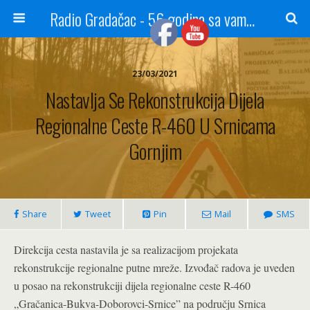
Radio Gradačac - 56 godina sa vama...
23/03/2021
Nastavlja Se Rekonstrukcija Dijela
Regionalne Ceste R-460 U Srnicama
Gornjim
Share
Tweet
Pin
Mail
SMS
Direkcija cesta nastavila je sa realizacijom projekata
rekonstrukcije regionalne putne mreže. Izvođač radova je uveden
u posao na rekonstrukciji dijela regionalne ceste R-460
„Gračanica-Bukva-Doborovci-Srnice” na području Srnica