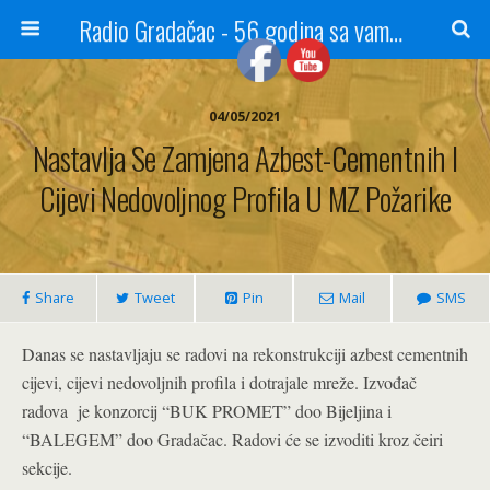
Radio Gradačac - 56 godina sa vama...
04/05/2021
Nastavlja Se Zamjena Azbest-Cementnih I
Cijevi Nedovoljnog Profila U MZ Požarike
Share
Tweet
Pin
Mail
SMS
Danas se nastavljaju se radovi na rekonstrukciji azbest cementnih
cijevi, cijevi nedovoljnih profila i dotrajale mreže. Izvođač
radova je konzorcij “BUK PROMET” doo Bijeljina i
“BALEGEM” doo Gradačac. Radovi će se izvoditi kroz čeiri
sekcije.