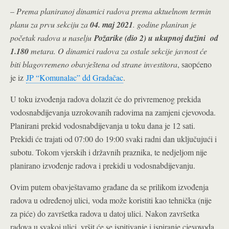
–
Prema planiranoj dinamici radova prema aktuelnom termin
planu za prvu sekciju za
04. maj 2021
. godine planiran je
početak radova u naselju
Požarike (dio 2) u ukupnoj dužini od
1.180
metara. O dinamici radova za ostale sekcije javnost će
biti blagovremeno obavještena od strane investitora
, saopćeno
je iz
JP “Komunalac” dd Gradačac
.
U toku izvođenja radova dolazit će do privremenog prekida
vodosnabdijevanja uzrokovanih radovima na zamjeni cjevovoda.
Planirani prekid vodosnabdijevanja u toku dana je 12 sati.
Prekidi će trajati od 07:00 do 19:00 svaki radni dan uključujući i
subotu. Tokom vjerskih i državnih praznika, te nedjeljom nije
planirano izvođenje radova i prekidi u vodosnabdijevanju.
Ovim putem obavještavamo građane da se prilikom izvođenja
radova u određenoj ulici, voda može koristiti kao tehnička (nije
za piće) do završetka radova u datoj ulici. Nakon završetka
radova u svakoj ulici, vršit će se ispitivanje i ispiranje cjevovoda,