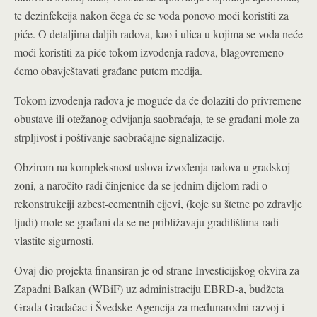
te dezinfekcija nakon čega će se voda ponovo moći koristiti za
piće. O detaljima daljih radova, kao i ulica u kojima se voda neće
moći koristiti za piće tokom izvođenja radova, blagovremeno
ćemo obavještavati građane putem medija.
Tokom izvođenja radova je moguće da će dolaziti do privremene
obustave ili otežanog odvijanja saobraćaja, te se građani mole za
strpljivost i poštivanje saobraćajne signalizacije.
Obzirom na kompleksnost uslova izvođenja radova u gradskoj
zoni, a naročito radi činjenice da se jednim dijelom radi o
rekonstrukciji azbest-cementnih cijevi, (koje su štetne po zdravlje
ljudi) mole se građani da se ne približavaju gradilištima radi
vlastite sigurnosti.
Ovaj dio projekta finansiran je od strane Investicijskog okvira za
Zapadni Balkan (WBiF) uz administraciju EBRD-a, budžeta
Grada Gradačac i Švedske Agencija za međunarodni razvoj i