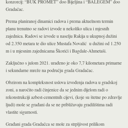
konzorcij: “BUK PROMET” doo Bijeljina i “BALEGEM” doo
Gradačac.
Prema planiranoj dinamici radova i prema aktuelnom termin
planu trenutno se radovi izvode u nekoliko ulica i mjesnih
zajednica. Radovi se izvode u naselju Rakija u ukupnoj dužini
od 2.350 metara te dio ulice Mustafa Novalić u dužini od 1.250
m i u mjesnim zajednicama Škorići i Bagdale-Ahmetaši.
Zaključno s julom 2021. urađeno je oko 7,7 kilometara primarne
i sekundarne mreže na području grada Gradačac.
Obzirom na kompleksnost uslova izvođenja radova u gradskoj
zoni, a naročito radi činjenice da se jednim dijelom radi o
rekonstrukciji azbest-cementnih cijevi, (koje su štetne po zdravlje
ljudi) mole se građani da se ne približavaju gradilištima radi
vlastite sigurnosti.
Građani grada Gradačca se mole za strpljivost prilikom