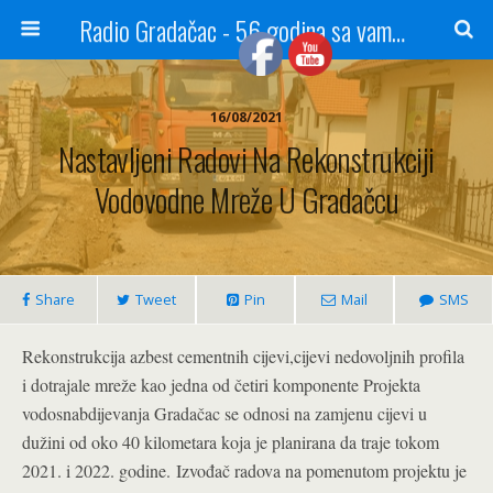
Radio Gradačac - 56 godina sa vama...
16/08/2021
Nastavljeni Radovi Na Rekonstrukciji
Vodovodne Mreže U Gradačcu
Share
Tweet
Pin
Mail
SMS
Rekonstrukcija azbest cementnih cijevi,cijevi nedovoljnih profila
i dotrajale mreže kao jedna od četiri komponente Projekta
vodosnabdijevanja Gradačac se odnosi na zamjenu cijevi u
dužini od oko 40 kilometara koja je planirana da traje tokom
2021. i 2022. godine. Izvođač radova na pomenutom projektu je