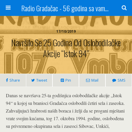
Radio Gradačac - 56 godina sa vama...
17/10/2019
Navršilo Se 25 Godina Od Oslobodilačke
Akcije “Istok 94”
Share
Tweet
Pin
Mail
SMS
Danas se navršava 25-ta godišnjica oslobodilačke akcije „Istok
94“ u kojoj su branioci Gradačca oslobodili četiri sela i zaseoka.
Zahvaljujući hrabrosti naših boraca i želji da se progani mještani
vrate svojim kućama, tog 17. oktobra 1994. godine, oslobođena
su privremeno okupirana sela i zaseoci Sibovac, Unkići,