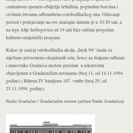
centralnom spomen-obilježju šehidima, poginulim borcima i
civilnim žrtvama odbrambeno-oslobodilačkog rata. Odavanje
počasti i podsjećanje na ove značajne datume je u 10:30 sati, a
na trgu Alije Izebegovića od 19 sati biće održan progodan
kulturno-umjetnički program.
Kakav je značaj oslobodilačka akcija „Istok 94“ imala za
mještane privremeno okupiranih sela, borce na linijama odbrane
i stanovnike Gradačca možete pročitati u tekstovima
objavljenim u Gradačačkim novinama (broj 11, od 14.11.1994.
godine) i Biltenu IV bataljona 107. vmtbr (broj 29, od
25.11.1994. godine).
Radio Gradačac / Gradačačke novine (arhiva Radio Gradačca)