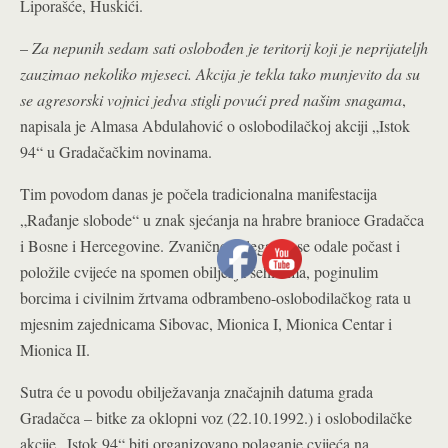
Liporašće, Huskići.
–
Za nepunih sedam sati oslobođen je teritorij koji je neprijateljh
zauzimao nekoliko mjeseci. Akcija je tekla tako munjevito da su
se agresorski vojnici jedva stigli povući pred našim snagama
,
napisala je Almasa Abdulahović o oslobodilačkoj akciji „Istok
94“ u Gradačačkim novinama.
Tim povodom danas je počela tradicionalna manifestacija
„Rađanje slobode“ u znak sjećanja na hrabre branioce Gradačca
i Bosne i Hercegovine.
Zvanične delegacije se odale počast i
položile cvijeće na spomen obilježja šehidima, poginulim
borcima i civilnim žrtvama odbrambeno-oslobodilačkog rata u
mjesnim zajednicama Sibovac, Mionica I, Mionica Centar i
Mionica II.
Sutra će u povodu obilježavanja značajnih datuma grada
Gradačca – bitke za oklopni voz (22.10.1992.) i oslobodilačke
akcije „Istok 94“ biti organizovano polaganje cvijeća na