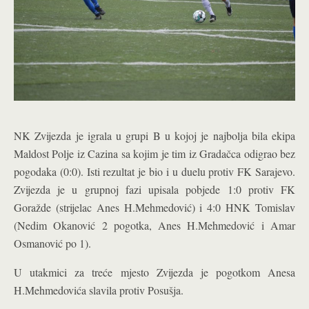
NK Zvijezda je igrala u grupi B u kojoj je najbolja bila ekipa
Maldost Polje iz Cazina sa kojim je tim iz Gradačca odigrao bez
pogodaka (0:0). Isti rezultat je bio i u duelu protiv FK Sarajevo.
Zvijezda je u grupnoj fazi upisala pobjede 1:0 protiv FK
Goražde (strijelac Anes H.Mehmedović) i 4:0 HNK Tomislav
(Nedim Okanović 2 pogotka, Anes H.Mehmedović i Amar
Osmanović po 1).
U utakmici za treće mjesto Zvijezda je pogotkom Anesa
H.Mehmedovića slavila protiv Posušja.