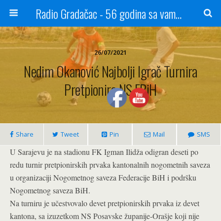
Radio Gradačac - 56 godina sa vama...
26/07/2021
Nedim Okanović Najbolji Igrač Turnira
Pretpionira NS FBiH
Share
Tweet
Pin
Mail
SMS
U Sarajevu je na stadionu FK Igman Ilidža odigran deseti po
redu turnir pretpionirskih prvaka kantonalnih nogometnih saveza
u organizaciji Nogometnog saveza Federacije BiH i podršku
Nogometnog saveza BiH.
Na turniru je učestvovalo devet pretpionirskih prvaka iz devet
kantona, sa izuzetkom NS Posavske županije-Orašje koji nije