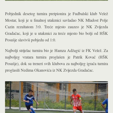
Pobjednik desetog turnira pretpionira je Fudbalski klub Velež
Mostar, koji je u finalnoj utakmici savladao NK Mladost Polje
Cazin rezultatom 3:0. Treće mjesto zauzeo je NK Zvijezda
Gradačac, koji je u utakmici za treće mjesto bio bolji od HŠK
Posušje slavivši pobjedu od 1:0.
Najbolji strijelac turnira bio je Hamza Adžagić iz FK Velež. Za
najboljeg vratara turnira proglašen je Patrik Kovač (HŠK
Posušje), dok su treneri svih klubova za najboljeg igrača turnira
proglasili Nedima Okanovića iz NK Zvijezda Gradačac.