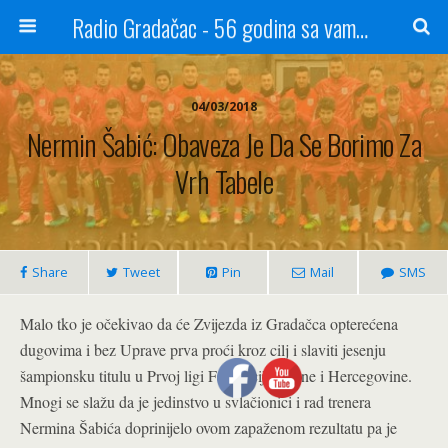
Radio Gradačac - 56 godina sa vama...
04/03/2018
Nermin Šabić: Obaveza Je Da Se Borimo Za
Vrh Tabele
Share
Tweet
Pin
Mail
SMS
Malo tko je očekivao da će Zvijezda iz Gradačca opterećena
dugovima i bez Uprave prva proći kroz cilj i slaviti jesenju
šampionsku titulu u Prvoj ligi Federacije Bosne i Hercegovine.
Mnogi se slažu da je jedinstvo u svlačionici i rad trenera
Nermina Šabića doprinijelo ovom zapaženom rezultatu pa je