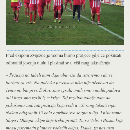
Pred ekipom Zvijezde je veoma burno proljeće gdje će pokušati
odbraniti jesenju titulu i plasirati se u viši rang takmičenja.
–
Pozicija na tabeli nam daje obavezu da istrajemo i da se
borimo za vrh. Na početku prvenstva niko nije očekivao da
ćemo mi biti prvi. Dobro smo igrali, imali smo i malih padova
ali i brzo smo izašli iz te krize. Taj rezultat nalaže nam da
pokušamo zadržati poziciju koja vodi u viši rang takmičenja.
Nakon odigranih 15 kola otprilike sve se zna u ligi. I nisu samo
Sloga i Olimpic ekipe koje treba pratiti. Tu su Velež i Bosna koje
mogu poremetiti planove vodećih ekipa. Dakle, za nas nisu