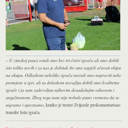
–
U zimskoj pauzi ostali smo bez tri-četiri igrača ali smo dobili
isto toliko novih i za nas je dobitak što smo uspjeli očuvati ekipu
na okupu. Odlaskom nekoliko igrača morali smo napraviti neke
promjene u igri, ali sa dolaskom novajlija dobili smo kvalitetne
igrače i ja sam zadovoljan njihovim dosadašnjim odnosom i
angažmanom. Zbog toga nam nije trebalo puno vremena da se
uigramo i upoznamo
, kratko je trener Zvijezde prokomentarisao
transfer listu igrača.