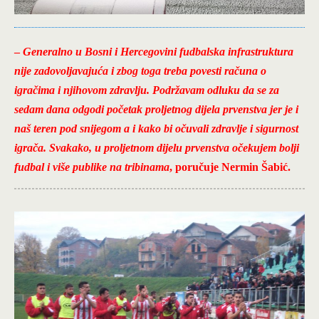
–
Generalno u Bosni i Hercegovini fudbalska infrastruktura
nije zadovoljavajuća i zbog toga treba povesti računa o
igračima i njihovom zdravlju. Podržavam odluku da se za
sedam dana odgodi početak proljetnog dijela prvenstva jer je i
naš teren pod snijegom a i kako bi očuvali zdravlje i sigurnost
igrača. Svakako, u proljetnom dijelu prvenstva očekujem bolji
fudbal i više publike na tribinama
, poručuje Nermin Šabić.