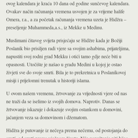
ovog kalendara je kraća 10 dana od godine sunčevog kalendara.
Ovakav način računanja vremena usvojen je za vrijeme halife
Omera, r.a., a za početak računanja vremena uzeta je Hidžra –
preseljenje Muhammeda,a.s., iz Mekke u Medinu.
Muslimani čitavog svijeta prisjećaju se Hidžre kada je Božiji
Poslanik bio prisiljen radi vjere sa svojim ashabima, prijateljima,
napustiti svoj rodni grad Mekku i otići tamo gdje neće biti u
opasnosti. Utočište je našao u gradu Medini u kojoj je ostao
živjeti sve do svoje smrti. Bila je to prekretnica u Poslanikovoj
misiji i prijelomni trenutak u historiji islama.
U ovom našem vremenu, žrtvovanje za vrijednosti vjere od nas
ne traži da se iselimo iz svojih domova. Naprotiv. Danas se
žrtvovanje iskazuje i dokazuje svojim ostankom u domovini,
jačanjem veza sa domovinom i džematom.
Hidžra je putovanje iz nečega prema nečemu, od postojanja do