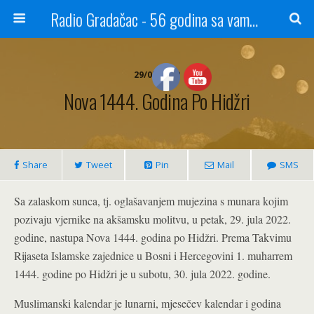
Radio Gradačac - 56 godina sa vama...
29/07/2022
Nova 1444. Godina Po Hidžri
Share
Tweet
Pin
Mail
SMS
Sa zalaskom sunca, tj. oglašavanjem mujezina s munara kojim
pozivaju vjernike na akšamsku molitvu, u petak, 29. jula 2022.
godine, nastupa Nova 1444. godina po Hidžri. Prema Takvimu
Rijaseta Islamske zajednice u Bosni i Hercegovini 1. muharrem
1444. godine po Hidžri je u subotu, 30. jula 2022. godine.
Muslimanski kalendar je lunarni, mjesečev kalendar i godina