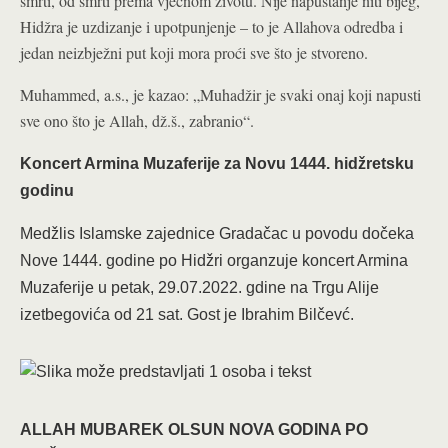
smrti, od smrti prema vječnom životu. Nije napuštanje niti bijeg,
Hidžra je uzdizanje i upotpunjenje – to je Allahova odredba i
jedan neizbježni put koji mora proći sve što je stvoreno.
Muhammed, a.s., je kazao: „Muhadžir je svaki onaj koji napusti
sve ono što je Allah, dž.š., zabranio“.
Koncert Armina Muzaferije za Novu 1444. hidžretsku
godinu
Medžlis Islamske zajednice Gradačac u povodu dočeka
Nove 1444. godine po Hidžri organzuje koncert Armina
Muzaferije u petak, 29.07.2022. gdine na Trgu Alije
izetbegovića od 21 sat. Gost je Ibrahim Bilčevć.
ALLAH MUBAREK OLSUN NOVA GODINA PO