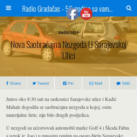
Radio Gradačac - 56 godina sa vama...
04/03/2019
Nova Saobraćajna Nezgoda U Sarajevskoj
Ulici
Share
Tweet
Pin
Mail
SMS
Jutros oko 8:30 sati na raskrsnici Sarajevske ulice i Kadić
Mahale dogodila se saobraćajna nezgoda u kojoj, osim
materijalne štete, nije bilo drugih posljedica.
U nezgodi su učestvovali automobil marke Golf 4 i Škoda Fabia
a uzrok je, kao i u mnogim ranijim na ovom dijelu Sarajevske