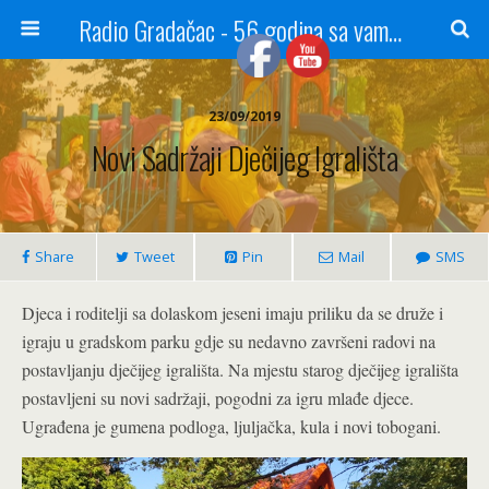
Radio Gradačac - 56 godina sa vama...
23/09/2019
Novi Sadržaji Dječijeg Igrališta
Share
Tweet
Pin
Mail
SMS
Djeca i roditelji sa dolaskom jeseni imaju priliku da se druže i
igraju u gradskom parku gdje su nedavno završeni radovi na
postavljanju dječijeg igrališta. Na mjestu starog dječijeg igrališta
postavljeni su novi sadržaji, pogodni za igru mlađe djece.
Ugrađena je gumena podloga, ljuljačka, kula i novi tobogani.