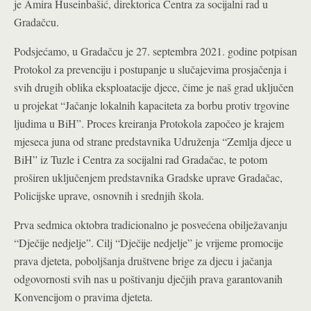
je Amira Huseinbašić, direktorica Centra za socijalni rad u
Gradačcu.
Podsjećamo, u Gradačcu je 27. septembra 2021. godine potpisan
Protokol za prevenciju i postupanje u slučajevima prosjačenja i
svih drugih oblika eksploatacije djece, čime je naš grad uključen
u projekat “Jačanje lokalnih kapaciteta za borbu protiv trgovine
ljudima u BiH”. Proces kreiranja Protokola započeo je krajem
mjeseca juna od strane predstavnika Udruženja “Zemlja djece u
BiH” iz Tuzle i Centra za socijalni rad Gradačac, te potom
proširen uključenjem predstavnika Gradske uprave Gradačac,
Policijske uprave, osnovnih i srednjih škola.
Prva sedmica oktobra tradicionalno je posvećena obilježavanju
“Dječije nedjelje”. Cilj “Dječije nedjelje” je vrijeme promocije
prava djeteta, poboljšanja društvene brige za djecu i jačanja
odgovornosti svih nas u poštivanju dječjih prava garantovanih
Konvencijom o pravima djeteta.