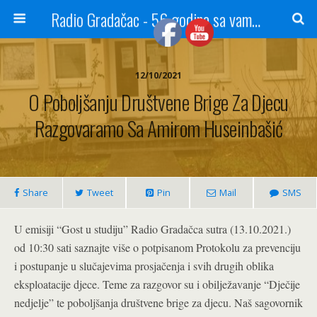
Radio Gradačac - 56 godina sa vama...
12/10/2021
O Poboljšanju Društvene Brige Za Djecu
Razgovaramo Sa Amirom Huseinbašić
Share
Tweet
Pin
Mail
SMS
U emisiji “Gost u studiju” Radio Gradačca sutra (13.10.2021.)
od 10:30 sati saznajte više o potpisanom Protokolu za prevenciju
i postupanje u slučajevima prosjačenja i svih drugih oblika
eksploatacije djece. Teme za razgovor su i obilježavanje “Dječije
nedjelje” te poboljšanja društvene brige za djecu.
Naš sagovornik