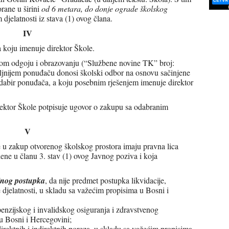
rane u širini
od 6 metara, do donje ograde školskog
djelatnosti iz stava (1) ovog člana.
IV
a koju imenuje direktor Škole.
om odgoju i obrazovanju (“Službene novine TK” broj:
oljnijem ponuđaču donosi školski odbor na osnovu sačinjene
odabir ponuđača, a koju posebnim rješenjem imenuje direktor
ektor Škole potpisuje ugovor o zakupu sa odabranim
V
u zakup otvorenog školskog prostora imaju pravna lica
dene u članu 3. stav (1) ovog Javnog poziva i koja
ajnog postupka
, da nije predmet postupka likvidacije,
 djelatnosti, u skladu sa važećim propisima u Bosni i
penzijskog i invalidskog osiguranja i zdravstvenog
u Bosni i Hercegovini;
irektnih i indirektnih poreza, u skladu sa važećim propisima