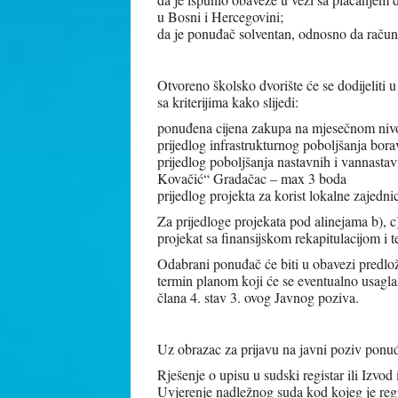
u Bosni i Hercegovini;
da je ponuđač solventan, odnosno da račun/
Otvoreno školsko dvorište će se dodijeliti 
sa kriterijima kako slijedi:
ponuđena cijena zakupa na mjesečnom niv
prijedlog infrastrukturnog poboljšanja bor
prijedlog poboljšanja nastavnih i vannasta
Kovačić“ Gradačac – max 3 boda
prijedlog projekta za korist lokalne zajedn
Za prijedloge projekata pod alinejama b), c)
projekat sa finansijskom rekapitulacijom i
Odabrani ponuđač će biti u obavezi predlož
termin planom koji će se eventualno usagla
člana 4. stav 3. ovog Javnog poziva.
Uz obrazac za prijavu na javni poziv ponuđa
Rješenje o upisu u sudski registar ili Izvod 
Uvjerenje nadležnog suda kod kojeg je regi