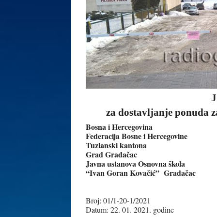
J
za dostavljanje ponuda 
Bosna i Hercegovina
Federacija Bosne i Hercegovine
Tuzlanski kantona
Grad Gradačac
Javna ustanova Osnovna škola
“Ivan Goran Kovačić” Gradačac
Broj: 01/1-20-1/2021
Datum: 22. 01. 2021. godine