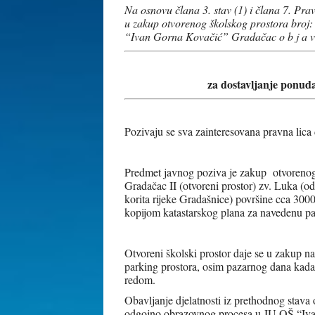
Na osnovu člana 3. stav (1) i člana 7. Prav
u zakup otvorenog školskog prostora broj:
“Ivan Gorna Kovačić” Gradačac o b j a v l
za dostavljanje ponud
Pozivaju se sva zainteresovana pravna lic
Predmet javnog poziva je zakup otvorenog
Gradačac II (otvoreni prostor) zv. Luka (o
korita rijeke Gradašnice) površine cca 3000
kopijom katastarskog plana za navedenu pa
Otvoreni školski prostor daje se u zakup na
parking prostora, osim pazarnog dana kada 
redom.
Obavljanje djelatnosti iz prethodnog stava 
odgojno obrazovnog procesa u JU OŠ “Ivan