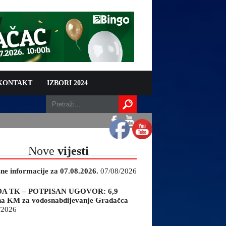
 KONTAKT
IZBORI 2024
Nove
vijesti
sne informacije za 07.08.2026.
07/08/2026
A TK – POTPISAN UGOVOR: 6,9
na KM za vodosnabdijevanje Gradačca
/2026