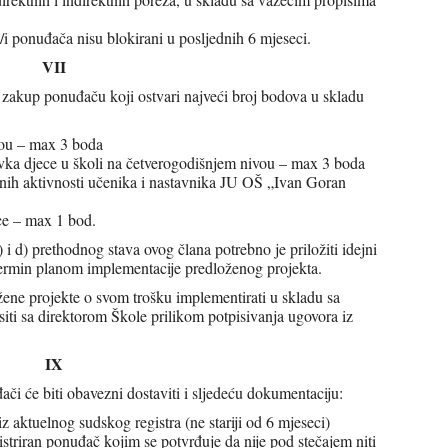
i ponuđača nisu blokirani u posljednih 6 mjeseci.
VII
u zakup ponuđaču koji ostvari najveći broj bodova u skladu
ou – max 3 boda
avka djece u školi na četverogodišnjem nivou – max 3 boda
vnih aktivnosti učenika i nastavnika JU OŠ „Ivan Goran
ice – max 1 bod.
 i d) prethodnog stava ovog člana potrebno je priložiti idejni
 termin planom implementacije predloženog projekta.
ene projekte o svom trošku implementirati u skladu sa
siti sa direktorom Škole prilikom potpisivanja ugovora iz
IX
či će biti obavezni dostaviti i sljedeću dokumentaciju:
iz aktuelnog sudskog registra (ne stariji od 6 mjeseci)
striran ponuđač kojim se potvrđuje da nije pod stečajem niti