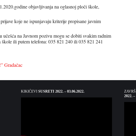
1.2020.godine objavljivanja na oglasnoj ploči škole,
rijave koje ne ispunjavaju kriterije propisane javnim
pku učešća na Javnom pozivu mogu se dobiti svakim radnim
 škole ili putem telefona: 035 821 240 ili 035 821 241
ć” Gradačac
KIKIĆEVI
SUSRETI 2022. – 03.06.2022.
ZAVR
2022. –