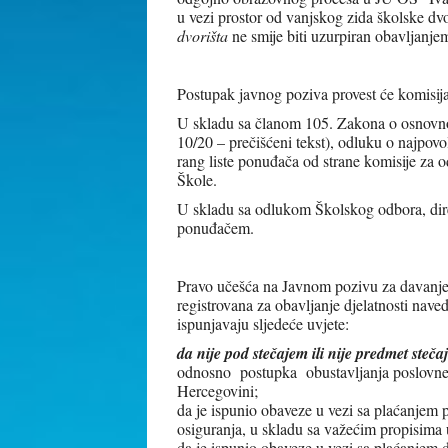
u vezi prostor od vanjskog zida školske dvo
dvorišta
ne smije biti uzurpiran obavljanjem 
Postupak javnog poziva provest će komisij
U skladu sa članom 105. Zakona o osnovn
10/20 – prečišćeni tekst), odluku o najpov
rang liste ponuđača od strane komisije za 
Škole.
U skladu sa odlukom Školskog odbora, dir
ponuđačem.
Pravo učešća na Javnom pozivu za davanje 
registrovana za obavljanje djelatnosti nave
ispunjavaju sljedeće uvjete:
da nije pod stečajem ili nije predmet steč
odnosno postupka
obustavljanja poslovne
Hercegovini;
da je ispunio obaveze u vezi sa plaćanjem 
osiguranja, u skladu sa važećim propisima 
da je ispunio obaveze u vezi sa plaćanjem d