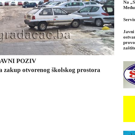
Na „S
Međun
Servi
Javni
ostva
provo
zaštit
AVNI POZIV
za zakup otvorenog školskog prostora