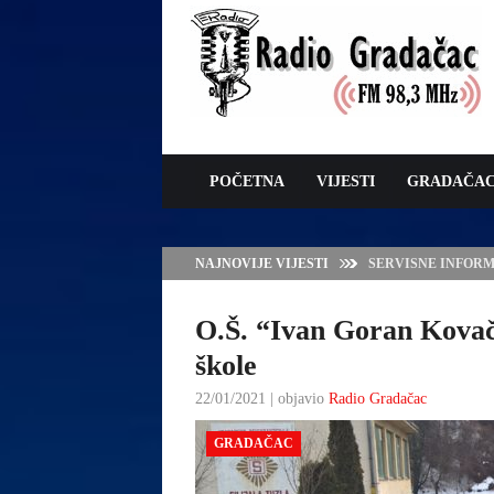
POČETNA
VIJESTI
GRADAČA
NAJNOVIJE VIJESTI
VLADA TK – POTP
GRADAČCA
O.Š. “Ivan Goran Kovač
škole
22/01/2021 | objavio
Radio Gradačac
GRADAČAC