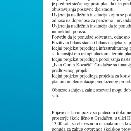
je predmet stečajnog postupka, da nije pre
obustavljanja poslovne djelatnosti;
Uvjerenja nadležnih institucija kojim se po
odnose na doprinose za penziono i invalids
Uvjerenja nadležnih institucija da je ponuđ
indirektnih poreza.
Potvrdu da je ponuđač solventan, odnosno 
Pozitivan bilans stanja i bilans uspjeha z
Idejni projekat prijedloga infrastrukturnog
sa finansijskom rekapitulaciom i termin p
Idejni projekat prijedloga poboljšanja nast
„Ivan Goran Kovačić“ Gradačac sa finansi
predloženog projekt
Idejni projekat prijedloga projekta za koris
planom implementacije predloženog projek
Obrazac zahtjeva zainteresovani mogu dobit
sati.
Prijave na Javni poziv sa pratećom dokument
prostorije škole lično u Gradačcu, u ulic
13,00 sati, sa obaveznom naznakom na kove
ponuda za zakup otvorenog školskog prost