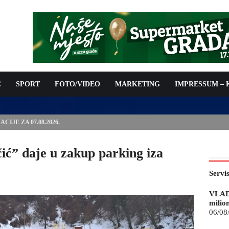
C
SPORT
FOTO/VIDEO
MARKETING
IMPRESSUM –
ISAN UGOVOR: 6,9 MILIONA KM ZA VODOSNABDIJEVANJE
ić” daje u zakup parking iza
Servi
VLAD
milio
06/08