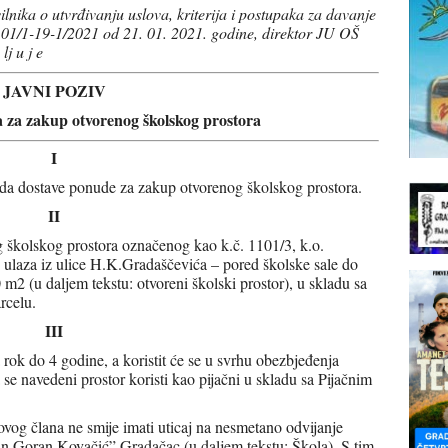
ilnika o utvrđivanju uslova, kriterija i postupaka za davanje
 01/1-19-1/2021 od 21. 01. 2021. godine, direktor JU OŠ
j u j e
JAVNI POZIV
a za zakup otvorenog školskog prostora
I
a da dostave ponude za zakup otvorenog školskog prostora.
II
 školskog prostora označenog kao k.č. 1101/3, k.o.
d ulaza iz ulice H.K.Gradaščevića – pored školske sale do
 m2 (u daljem tekstu: otvoreni školski prostor), u skladu sa
rcelu.
III
 rok do 4 godine, a koristit će se u svrhu obezbjeđenja
se navedeni prostor koristi kao pijačni u skladu sa Pijačnim
ovog člana ne smije imati uticaj na nesmetano odvijanje
 Goran Kovačić” Gradačac (u daljem tekstu: Škola). S tim