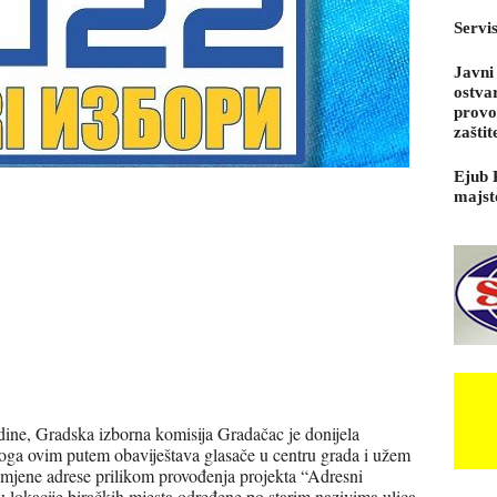
Servi
Javni
ostva
provo
zaštit
Ejub 
majst
dine, Gradska izborna komisija Gradačac je donijela
stoga ovim putem obaviještava glasače u centru grada i užem
omjene adrese prilikom provođenja projekta “Adresni
u lokacije biračkih mjesta određene po starim nazivima ulica,