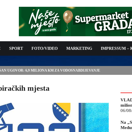
C
SPORT
FOTO/VIDEO
MARKETING
IMPRESSUM –
ISAN UGOVOR: 6,9 MILIONA KM ZA VODOSNABDIJEVANJE
biračkih mjesta
VLAD
milio
06/08
Na „S
Međun