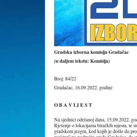
Gradska izborna komisija Gradačac
(u daljem tekstu: Komisija)
Broj: 84/22
Gradačac, 16.09.2022. godine
O B A V I J E S T
Na sjednici održanoj dana, 15.09.2022. go
Rješenje o lokacijama biračkih mjesta, te 
gradskom jezgru, kod kojih je došlo do pr
registar” na području grada Gradačac, da s