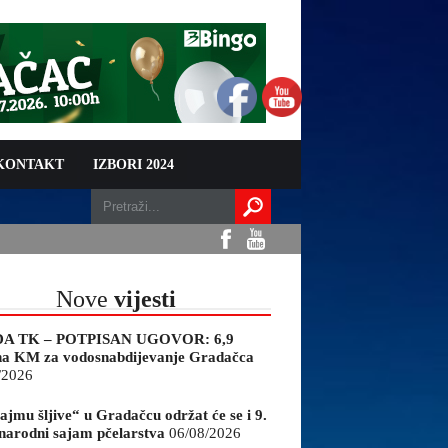
 KONTAKT
IZBORI 2024
Nove
vijesti
A TK – POTPISAN UGOVOR: 6,9
na KM za vodosnabdijevanje Gradačca
/2026
ajmu šljive“ u Gradačcu održat će se i 9.
arodni sajam pčelarstva
06/08/2026