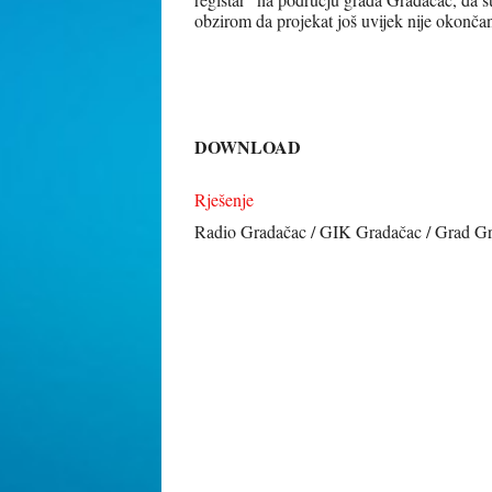
obzirom da projekat još uvijek nije okončan
DOWNLOAD
Rješenje
Radio Gradačac / GIK Gradačac / Grad G