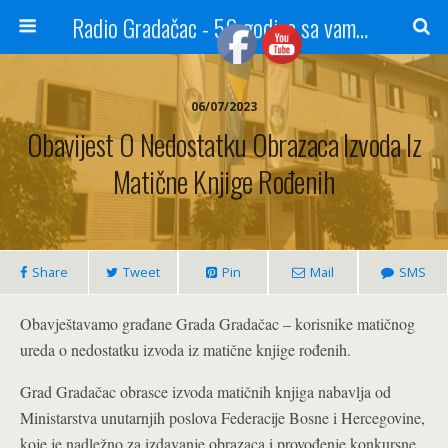
Radio Gradačac - 56 godina sa vama...
06/07/2023
Obavijest O Nedostatku Obrazaca Izvoda Iz
Matične Knjige Rođenih
Share
Tweet
Pin
Mail
SMS
Obavještavamo građane Grada Gradačac – korisnike matičnog
ureda o nedostatku izvoda iz matične knjige rođenih.
Grad Gradačac obrasce izvoda matičnih knjiga nabavlja od
Ministarstva unutarnjih poslova Federacije Bosne i Hercegovine,
koje je nadležno za izdavanje obrazaca i provođenje konkursne