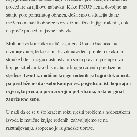
procedure za njihovu nabavku. Kako FMUP nema dovoljno na
stanju gore pomenutog obrasca, došli smo u situaciju da ne
možemo nabaviti obrasce izvoda iz matične knjige rođenih, dok
ne prođe procedura javne nabavke.
Molimo sve korisnike matičnog ureda Grada Gradačac na
razumijevanje, te kako bi ublažili navedeni problem i kako bi
stranke bile u mogućnosti ostvariti svoja prava u postupku za
koji je potreban Izvod iz matične knjige rođenih predlažemo
Izvod iz matične knjige rođenih je trajni dokument,
sljedeće:
pa predlažemo da osobe koje ga već posjeduju, isti kopiraju i
ovjere, te predaju prema svojim potrebama, a da original
zadrže kod sebe
.
U nadi da će se u što kraćem roku riješiti problem s nedostatkom
izvoda iz matične knjige rođenih, zahvaljujemo se na
razumijevanju, saopćeno je iz gradske uprave.