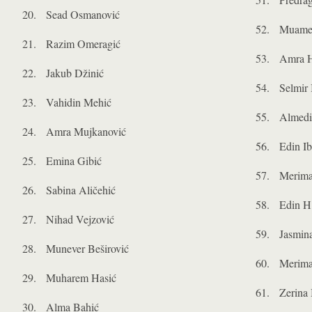
20. Sead Osmanović
52. Muamer
21. Razim Omeragić
53. Amra H
22. Jakub Džinić
54. Selmir I
23. Vahidin Mehić
55. Almedi
24. Amra Mujkanović
56. Edin Ib
25. Emina Gibić
57. Merima
26. Sabina Aličehić
58. Edin H
27. Nihad Vejzović
59. Jasmina
28. Munever Beširović
60. Merima
29. Muharem Hasić
61. Zerina 
30. Alma Bahić