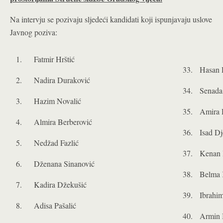
Na intervju se pozivaju sljedeći kandidati koji ispunjavaju uslove
Javnog poziva:
1. Fatmir Hrštić
33. Hasan 
2. Nadira Duraković
34. Senada 
3. Hazim Novalić
35. Amira 
4. Almira Berberović
36. Isad Dj
5. Nedžad Fazlić
37. Kenan 
6. Dženana Sinanović
38. Belma 
7. Kadira Džekušić
39. Ibrahim
8. Adisa Pašalić
40. Armin B