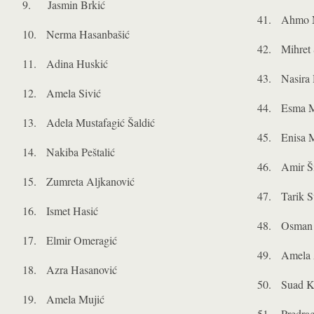
9. Jasmin Brkić
41. Ahmo 
10. Nerma Hasanbašić
42. Mihret 
11. Adina Huskić
43. Nasira 
12. Amela Sivić
44. Esma M
13. Adela Mustafagić Šaldić
45. Enisa M
14. Nakiba Peštalić
46. Amir Ši
15. Zumreta Aljkanović
47. Tarik S
16. Ismet Hasić
48. Osman
17. Elmir Omeragić
49. Amela 
18. Azra Hasanović
50. Suad Kr
19. Amela Mujić
51. Predrag