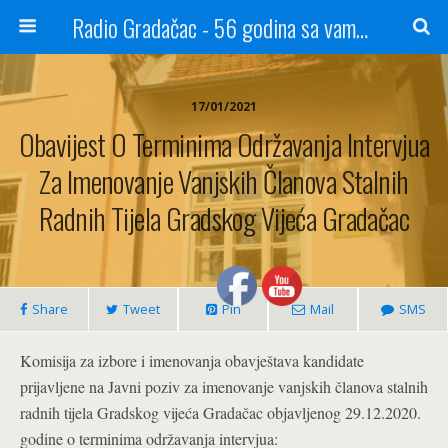
Radio Gradačac - 56 godina sa vama...
17/01/2021
Obavijest O Terminima Održavanja Intervjua
Za Imenovanje Vanjskih Članova Stalnih
Radnih Tijela Gradskog Vijeća Gradačac
Share
Tweet
Pin
Mail
SMS
Komisija za izbore i imenovanja obavještava kandidate
prijavljene na Javni poziv za imenovanje vanjskih članova stalnih
radnih tijela Gradskog vijeća Gradačac objavljenog 29.12.2020.
godine o terminima održavanja intervjua: