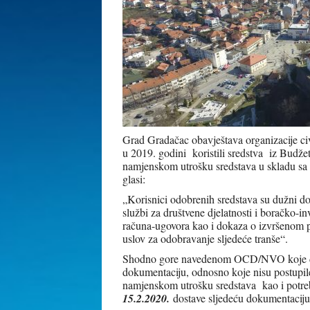
Grad Gradačac obavještava organizacije c
u 2019. godini koristili sredstva iz Budže
namjenskom utrošku sredstava u skladu sa 
glasi:
„Korisnici odobrenih sredstava su dužni d
službi za društvene djelatnosti i boračko-
računa-ugovora kao i dokaza o izvršenom p
uslov za odobravanje sljedeće tranše“.
Shodno gore navedenom OCD/NVO koje do 2
dokumentaciju, odnosno koje nisu postupil
namjenskom utrošku sredstava kao i potr
15.2.2020.
dostave sljedeću dokumentaciju