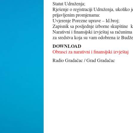
Statut Udruženja;
Rješenje o registraciji Udruženja, ukoliko j
prijavljenim promjenama:
Uvjerenje Porezne uprave – Id.broj;
Zapisnik sa posljednje izborne skupštine ko
Narativni i finansijski izvještaj sa računi
za sredstva koja su vam odobrena iz Budže
DOWNLOAD
Obrasci za narativni i finansijski izvještaj
Radio Gradačac / Grad Gradačac