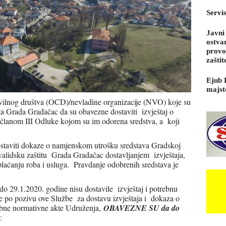
Servi
Javni
ostva
provo
zaštit
Ejub 
majst
ivilnog društva (OCD)/nevladine organizacije (NVO) koje su
ta Grada Gradačac da su obavezne dostaviti izvještaj o
članom III Odluke kojom su im odorena sredstva, a koji
ostaviti dokaze o namjenskom utrošku sredstava Gradskoj
invalidsku zaštitu Grada Gradačac dostavljanjem izvještaja,
laćanju roba i usluga. Pravdanje odobrenih sredstava je
9.1.2020. godine nisu dostavile izvještaj i potrebnu
e po pozivu ove Službe za dostavu izvještaja i dokaza o
ebne normativne akte Udruženja,
OBAVEZNE SU da do
: