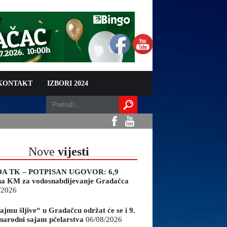
 KONTAKT
IZBORI 2024
Nove
vijesti
A TK – POTPISAN UGOVOR: 6,9
na KM za vodosnabdijevanje Gradačca
/2026
ajmu šljive“ u Gradačcu održat će se i 9.
arodni sajam pčelarstva
06/08/2026