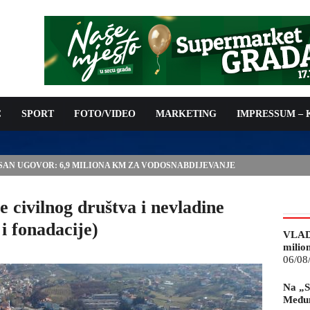
C
SPORT
FOTO/VIDEO
MARKETING
IMPRESSUM –
ISAN UGOVOR: 6,9 MILIONA KM ZA VODOSNABDIJEVANJE
e civilnog društva i nevladine
i fonadacije)
VLAD
milio
06/08
Na „S
Međun