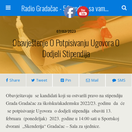
Radio Gradačac - 56 godina sa vama...
07/02/2023
Obavještenje O Potpisivanju Ugovora O
Dodjeli Stipendija
Share
Tweet
Pin
Mail
SMS
Obavještavaju se kandidati koji su ostvarili pravo na stipendiju
Grada Gradačac za školsku/akademsku 2022/23. godinu da će
se potpisivanje Ugovora o dodjeli stipendija obaviti 13.
februara (ponedeljak) 2023. godine u 14:00 sati u Sportskoj
dvorani „Skenderija“ Gradačac – Sala za sjednice.