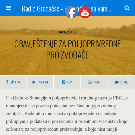
Radio Gradačac - 56 godina sa vama...
04/12/2023
OBAVJEŠTENJE ZA POLJOPRIVREDNE
PROIZVOĐAČE
Share
Tweet
Pin
Mail
SMS
U skladu sa Strategijom poljoprivrede i ruralnog razvoja FBiH, a
u namjeri da se poveća poticajna površina poljoprivrednog
zemljišta, Federalno ministarstvo poljoprivrede vrši anketu
prikupljanja podataka o površinama u privatnom vlasništvu koje
se koriste za poljoprivrednu proizvodnju, a koje nisu mogli