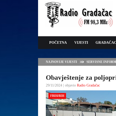
POČETNA
VIJESTI
GRADAČA
NAJNOVIJE VIJESTI
JAVNI POZIV ZA 
SUFINANSIRANJE
ZAŠTITE OVACA I
Obavještenje za poljopri
29/11/2024 | objavio
Radio Gradačac
FBIH/BIH