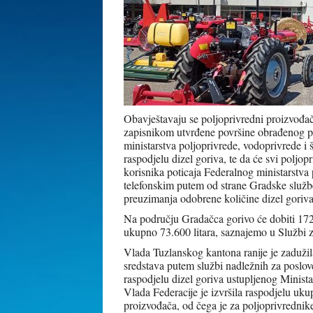
Obavještavaju se poljoprivredni proizvođa
zapisnikom utvrđene površine obrađenog pol
ministarstva poljoprivrede, vodoprivrede i
raspodjelu dizel goriva, te da će svi poljo
korisnika poticaja Federalnog ministarstva 
telefonskim putem od strane Gradske službe
preuzimanja odobrene količine dizel goriva
Na području Gradačca gorivo će dobiti 172
ukupno 73.600 litara, saznajemo u Službi z
Vlada Tuzlanskog kantona ranije je zadužila
sredstava putem službi nadležnih za poslove
raspodjelu dizel goriva ustupljenog Minist
Vlada Federacije je izvršila raspodjelu uku
proizvođača, od čega je za poljoprivredn