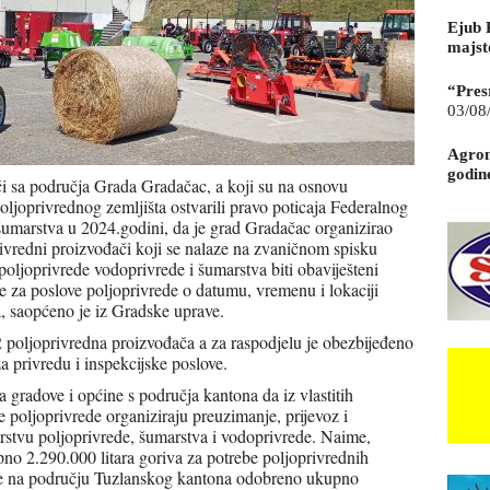
Ejub 
majst
“Pres
03/08
Agrom
godin
či sa područja Grada Gradačac, a koji su na osnovu
joprivrednog zemljišta ostvarili pravo poticaja Federalnog
 šumarstva u 2024.godini, da je grad Gradačac organizirao
privredni proizvođači koji se nalaze na zvaničnom spisku
poljoprivrede vodoprivrede i šumarstva biti obaviješteni
 za poslove poljoprivrede o datumu, vremenu i lokaciji
, saopćeno je iz Gradske uprave.
 poljoprivredna proizvođača a za raspodjelu je obezbijeđeno
a privredu i inspekcijske poslove.
 gradove i općine s područja kantona da iz vlastitih
 poljoprivrede organiziraju preuzimanje, prijevoz i
arstvu poljoprivrede, šumarstva i vodoprivrede. Naime,
pno 2.290.000 litara goriva za potrebe poljoprivrednih
ike na području Tuzlanskog kantona odobreno ukupno