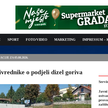
C
SPORT
FOTO/VIDEO
MARKETING
IMPRESSUM –
PODNOŠENJE ZAHTJEVA ZA OSTVARIVANJE PRAVA NA
 TROŠKOVA PROVOĐENJA PROGRAMA PREVENTIVNIH MJERA
 KOZA
vrednike o podjeli dizel goriva
Servi
Javni
ostva
provo
zaštit