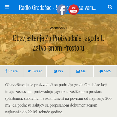
Radio Gradačac - 56 godina sa vama...
25/04/2024
Obavještenje Za Proizvođače Jagode U
Zatvorenom Prostoru
Share
Tweet
Pin
Mail
SMS
Obavještavaju se proizvođači sa područja grada Gradačac koji
imaju zasnovanu proizvodnju jagode u zaštićenom prostoru
(plastenici, staklenici i visoki tuneli) na površini od najmanje 200
m2, da podnesu zahtjev sa propisanom dokumentacijom
najkasnije do 22.05. tekuće godine.