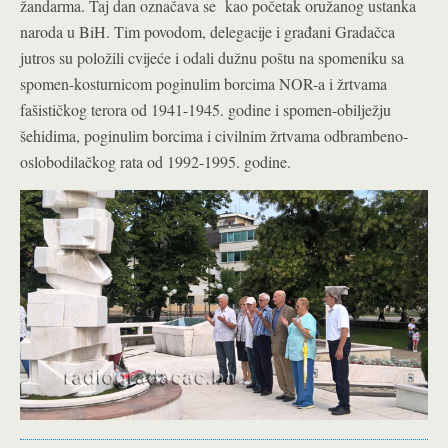
žandarma. Taj dan označava se kao početak oružanog ustanka
naroda u BiH. Tim povodom, delegacije i građani Gradačca
jutros su položili cvijeće i odali dužnu poštu na spomeniku sa
spomen-kosturnicom poginulim borcima NOR-a i žrtvama
fašističkog terora od 1941-1945. godine i spomen-obilježju
šehidima, poginulim borcima i civilnim žrtvama odbrambeno-
oslobodilačkog rata od 1992-1995. godine.