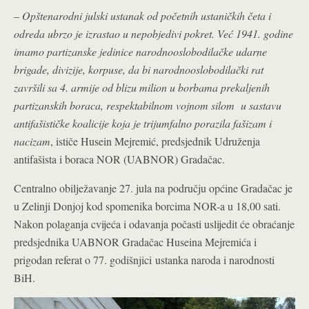
–
Opštenarodni julski ustanak od početnih ustaničkih četa i
odreda ubrzo je izrastao u nepobjedivi pokret. Već 1941. godine
imamo partizanske jedinice narodnooslobodilačke udarne
brigade, divizije, korpuse, da bi narodnooslobodilački rat
završili sa 4. armije od blizu milion u borbama prekaljenih
partizanskih boraca, respektabilnom vojnom silom u sastavu
antifašističke koalicije koja je trijumfalno porazila fašizam i
nacizam
, ističe Husein Mejremić, predsjednik Udruženja
antifašista i boraca NOR (UABNOR) Gradačac.
Centralno obilježavanje 27. jula na području općine Gradačac je
u Zelinji Donjoj kod spomenika borcima NOR-a u 18,00 sati.
Nakon polaganja cvijeća i odavanja počasti uslijedit će obraćanje
predsjednika UABNOR Gradačac Huseina Mejremića i
prigodan referat o 77. godišnjici ustanka naroda i narodnosti
BiH.