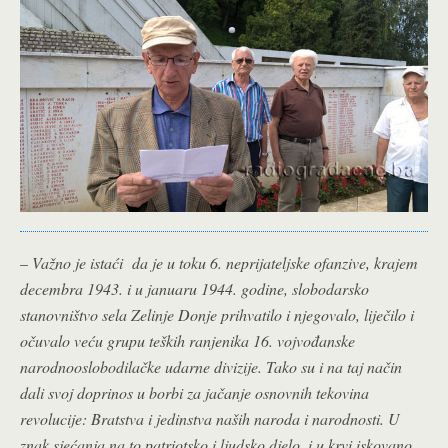
–
Važno je istaći da je u toku 6. neprijateljske ofanzive, krajem
decembra 1943. i u januaru 1944. godine, slobodarsko
stanovništvo sela Zelinje Donje prihvatilo i njegovalo, liječilo i
očuvalo veću grupu teških ranjenika 16. vojvođanske
narodnooslobodilačke udarne divizije. Tako su i na taj način
dali svoj doprinos u borbi za jačanje osnovnih tekovina
revolucije: Bratstva i jedinstva naših naroda i narodnosti. U
znak sjećanja na to patriotsko i ljudsko djelo, i u krvi iskovano