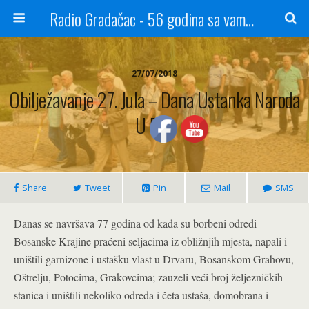
Radio Gradačac - 56 godina sa vama...
27/07/2018
Obilježavanje 27. Jula – Dana Ustanka Naroda
U BiH
Share
Tweet
Pin
Mail
SMS
Danas se navršava 77 godina od kada su borbeni odredi
Bosanske Krajine praćeni seljacima iz obližnjih mjesta, napali i
uništili garnizone i ustašku vlast u Drvaru, Bosanskom Grahovu,
Oštrelju, Potocima, Grakovcima; zauzeli veći broj željezničkih
stanica i uništili nekoliko odreda i četa ustaša, domobrana i