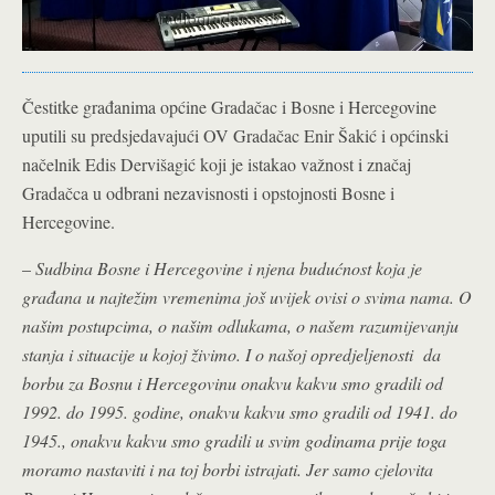
Čestitke građanima općine Gradačac i Bosne i Hercegovine
uputili su predsjedavajući OV Gradačac Enir Šakić i općinski
načelnik Edis Dervišagić koji je istakao važnost i značaj
Gradačca u odbrani nezavisnosti i opstojnosti Bosne i
Hercegovine.
–
Sudbina
Bosne i Hercegovine i njena budućnost koja je
građana u najtežim vremenima još uvijek ovisi o svima nama. O
našim postupcima, o našim odlukama, o našem razumijevanju
stanja i situacije u kojoj živimo. I o našoj opredjeljenosti da
borbu za Bosnu i Hercegovinu onakvu kakvu smo gradili od
1992. do 1995. godine, onakvu kakvu smo gradili od 1941. do
1945., onakvu kakvu smo gradili u svim godinama prije toga
moramo nastaviti i na toj borbi istrajati. Jer samo cjelovita