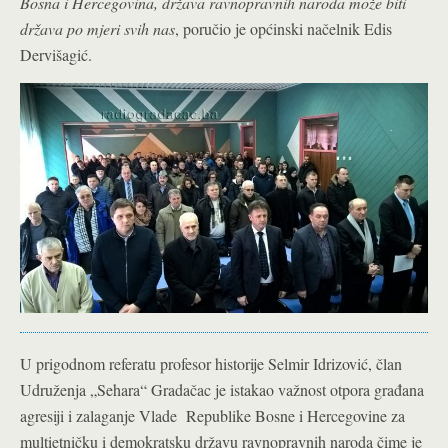
Bosna i Hercegovina, država ravnopravnih naroda može biti
država po mjeri svih nas
, poručio je općinski načelnik Edis
Dervišagić.
U prigodnom referatu profesor historije Selmir Idrizović, član
Udruženja „Sehara“ Gradačac je istakao važnost otpora građana
agresiji i zalaganje Vlade Republike Bosne i Hercegovine za
multietničku i demokratsku državu ravnopravnih naroda čime je