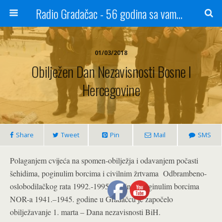
Radio Gradačac - 56 godina sa vama...
01/03/2018
Obilježen Dan Nezavisnosti Bosne I
Hercegovine
Share
Tweet
Pin
Mail
SMS
Polaganjem cvijeća na spomen-obilježja i odavanjem počasti
šehidima, poginulim borcima i civilnim žrtvama Odbrambeno-
oslobodilačkog rata 1992.-1995. godine i poginulim borcima
NOR-a 1941.–1945. godine u Gradačcu je započelo
obilježavanje 1. marta – Dana nezavisnosti BiH.