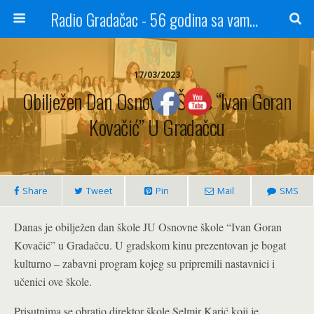
Radio Gradačac - 56 godina sa vama...
17/03/2023
Obilježen Dan Osnovne Škole “Ivan Goran
Kovačić” U Gradačcu
Share
Tweet
Pin
Mail
SMS
Danas je obilježen dan škole JU Osnovne škole “Ivan Goran
Kovačić” u Gradačcu. U gradskom kinu prezentovan je bogat
kulturno – zabavni program kojeg su pripremili nastavnici i
učenici ove škole.
Prisutnima se obratio direktor škole Selmir Karić koji je