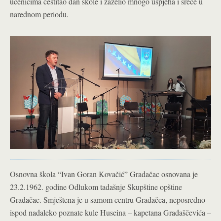
učenicima čestitao dan škole i zaželio mnogo uspjeha i sreće u
narednom periodu.
Osnovna škola “Ivan Goran Kovačić” Gradačac osnovana je
23.2.1962. godine Odlukom tadašnje Skupštine opštine
Gradačac. Smještena je u samom centru Gradačca, neposredno
ispod nadaleko poznate kule Huseina – kapetana Gradaščevića –