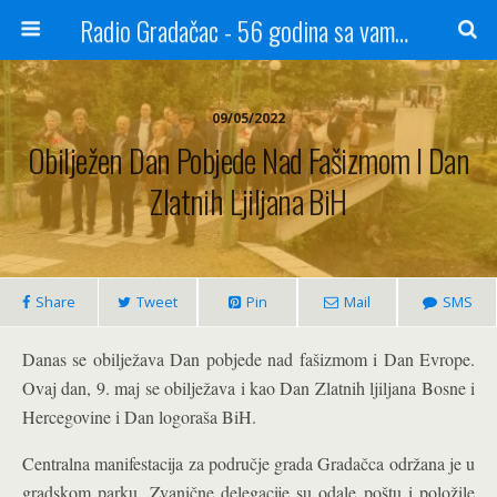
Radio Gradačac - 56 godina sa vama...
09/05/2022
Obilježen Dan Pobjede Nad Fašizmom I Dan
Zlatnih Ljiljana BiH
Share
Tweet
Pin
Mail
SMS
Danas se obilježava Dan pobjede nad fašizmom i Dan Evrope.
Ovaj dan, 9. maj se obilježava i kao Dan Zlatnih ljiljana Bosne i
Hercegovine i Dan logoraša BiH.
Centralna manifestacija za područje grada Gradačca održana je u
gradskom parku. Zvanične delegacije su odale poštu i položile