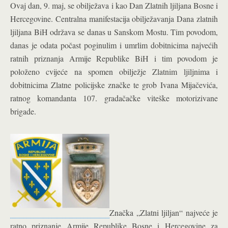
Ovaj dan, 9. maj, se obilježava i kao Dan Zlatnih ljiljana Bosne i
Hercegovine. Centralna manifestacija obilježavanja Dana zlatnih
ljiljana BiH održava se danas u Sanskom Mostu. Tim povodom,
danas je odata počast poginulim i umrlim dobitnicima najvećih
ratnih priznanja Armije Republike BiH i tim povodom je
položeno cvijeće na spomen obilježje Zlatnim ljiljnima i
dobitnicima Zlatne policijske značke te grob Ivana Mijačevića,
ratnog komandanta 107. gradačačke viteške motorizivane
brigade.
Značka „Zlatni ljiljan“ najveće je
ratno priznanje Armije Republike Bosne i Hercegovine za