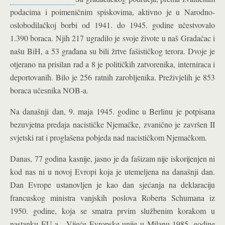
podacima i poimeničnim spiskovima, aktivno je u Narodno-
oslobodilačkoj borbi od 1941. do 1945. godine učestvovalo
1.390 boraca. Njih 217 ugradilo je svoje živote u naš Gradačac i
našu BiH, a 53 građana su bili žrtve fašističkog terora. Dvoje je
otjerano na prisilan rad a 8 je političkih zatvorenika, interniraca i
deportovanih. Bilo je 256 ratnih zarobljenika. Preživjelih je 853
boraca učesnika NOB-a.
Na današnji dan, 9. maja 1945. godine u Berlinu je potpisana
bezuvjetna predaja nacističke Njemačke, zvanično je završen II
svjetski rat i proglašena pobjeda nad nacističkom Njemačkom.
Danas, 77 godina kasnije, jasno je da fašizam nije iskorijenjen ni
kod nas ni u novoj Evropi koja je utemeljena na današnji dan.
Dan Evrope ustanovljen je kao dan sjećanja na deklaraciju
francuskog ministra vanjskih poslova Roberta Schumana iz
1950. godine, koja se smatra prvim službenim korakom u
nastanku EU-a. Vijeće Evropske unije u Milanu 1985. godine