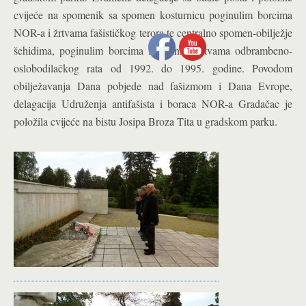
cvijeće na spomenik sa spomen kosturnicu poginulim borcima
NOR-a i žrtvama fašističkog terora te centralno spomen-obilježje
šehidima, poginulim borcima i civilnim žrtvama odbrambeno-
oslobodilačkog rata od 1992. do 1995. godine. Povodom
obilježavanja Dana pobjede nad fašizmom i Dana Evrope,
d
elagacija Udruženja antifašista i boraca NOR-a Gradačac je
položila cvijeće na bistu Josipa Broza Tita u gradskom parku.