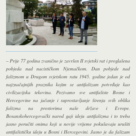
– Prije 77 godina zvanično je završen II svjetski rat i proglašena
pobjeda nad nacističkom Njemačkom. Dan pobjede nad
fašizmom u Drugom svjetskom ratu 1945. godine jedan je od
najznačajnijih praznika kojim se antifašizam potvrđuje kao
civilizacijska tekovina. Pozivamo sve antifašiste Bosne i
Hercegovine na jačanje i suprostavljanje širenja svih oblika
fašizma na prostorima naše države i Evrope.
Bosanskohercegovački narod gaji ideju antifašizma i to treba
jasno poručiti onima koji u novije vrijeme pokušavaju urušiti
antifašističku ideju u Bosni i Hercegovini. Jasno je da fašizam