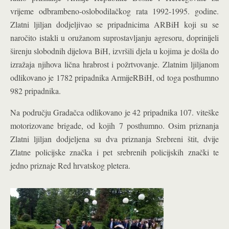
vrijeme odbrambeno-oslobodilačkog rata 1992-1995. godine.
Zlatni ljiljan dodjeljivao se pripadnicima ARBiH koji su se
naročito istakli u oružanom suprostavljanju agresoru, doprinijeli
širenju slobodnih dijelova BiH, izvršili djela u kojima je došla do
izražaja njihova lična hrabrost i požrtvovanje.
Zlatnim ljiljanom
odlikovano je 1782 pripadnika ArmijeRBiH, od toga posthumno
982 pripadnika.
Na području Gradačca odlikovano je 42 pripadnika 107. viteške
motorizovane brigade, od kojih 7 posthumno. Osim priznanja
Zlatni ljiljan dodjeljena su dva priznanja Srebreni štit, dvije
Zlatne policijske značka i pet srebrenih policijskih znački te
jedno priznaje Red hrvatskog pletera.