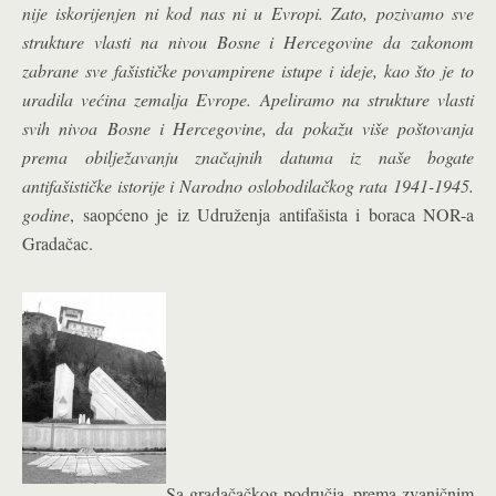
nije iskorijenjen ni kod nas ni u Evropi. Zato, pozivamo sve
strukture vlasti na nivou Bosne i Hercegovine da zakonom
zabrane sve fašističke povampirene istupe i ideje, kao što je to
uradila većina zemalja Evrope. Apeliramo na strukture vlasti
svih nivoa Bosne i Hercegovine, da pokažu više poštovanja
prema obilježavanju značajnih datuma iz naše bogate
antifašističke istorije i Narodno oslobodilačkog rata 1941-1945.
godine
, saopćeno je iz Udruženja antifašista i boraca NOR-a
Gradačac.
Sa gradačačkog područja, prema zvaničnim