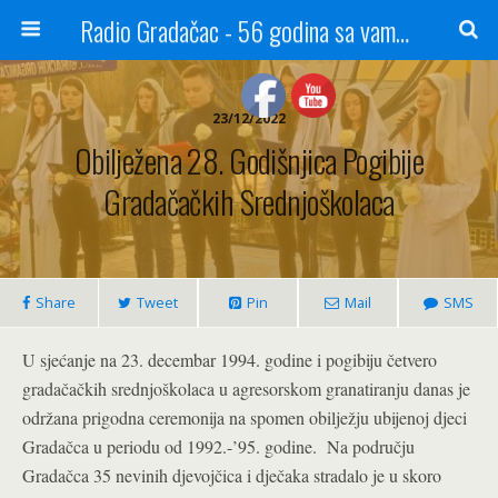
Radio Gradačac - 56 godina sa vama...
23/12/2022
Obilježena 28. Godišnjica Pogibije
Gradačačkih Srednjoškolaca
Share
Tweet
Pin
Mail
SMS
U sjećanje na 23. decembar 1994. godine i pogibiju četvero
gradačačkih srednjoškolaca u agresorskom granatiranju danas je
održana prigodna ceremonija na spomen obilježju ubijenoj djeci
Gradačca u periodu od 1992.-’95. godine. Na području
Gradačca 35 nevinih djevojčica i dječaka stradalo je u skoro