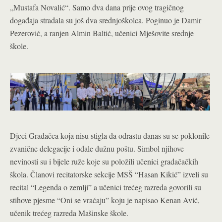
„Mustafa Novalić“. Samo dva dana prije ovog tragičnog
događaja stradala su još dva srednjoškolca. Poginuo je Damir
Pezerović, a ranjen Almin Baltić, učenici Mješovite srednje
škole.
Djeci Gradačca koja nisu stigla da odrastu danas su se poklonile
zvanične delegacije i odale dužnu poštu. Simbol njihove
nevinosti su i bijele ruže koje su položili učenici gradačačkih
škola. Članovi recitatorske sekcije MSŠ “Hasan Kikić” izveli su
recital “Legenda o zemlji” a učenici trećeg razreda govorili su
stihove pjesme “Oni se vraćaju” koju je napisao Kenan Avić,
učenik trećeg razreda Mašinske škole.