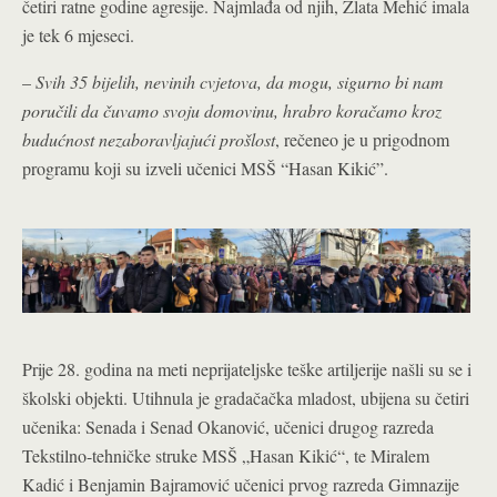
četiri ratne godine agresije. Najmlađa od njih, Zlata Mehić imala
je tek 6 mjeseci.
–
Svih 35 bijelih, nevinih cvjetova, da mogu, sigurno bi nam
poručili da čuvamo svoju domovinu, hrabro koračamo kroz
budućnost nezaboravljajući prošlost
, rečeneo je u prigodnom
programu koji su izveli učenici MSŠ “Hasan Kikić”.
Prije 28. godina na meti neprijateljske teške artiljerije našli su se i
školski objekti. Utihnula je gradačačka mladost, ubijena su četiri
učenika: Senada i Senad Okanović, učenici drugog razreda
Tekstilno-tehničke struke MSŠ „Hasan Kikić“, te Miralem
Kadić i Benjamin Bajramović učenici prvog razreda Gimnazije