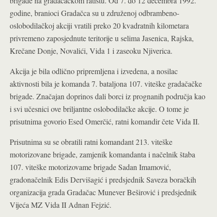
brigade na gradačačkom ratištu. Od 7. do 12 decembra 1992.
godine, branioci Gradačca su u združenoj odbrambeno-
oslobodilačkoj akciji vratili preko 20 kvadratnih kilometara
privremeno zaposjednute teritorije u selima Jasenica, Rajska,
Krečane Donje, Novalići, Vida 1 i zaseoku Njiverica.
Akcija je bila odlično pripremljena i izvedena, a nosilac
aktivnosti bila je komanda 7. bataljona 107. viteške gradačačke
brigade. Značajan doprinos dali borci iz prognanih područja kao
i svi učesnici ove briljantne oslobodilačke akcije. O tome je
prisutnima govorio Esed Omerčić, ratni komandir čete Vida II.
Prisutnima su se obratili ratni komandant 213. viteške
motorizovane brigade, zamjenik komandanta i načelnik štaba
107. viteške motorizovame brigade Sadan Imamović,
gradonačelnik Edis Dervišagić i predsjednik Saveza boračkih
organizacija grada Gradačac Munever Beširović i predsjednik
Vijeća MZ Vida II Adnan Fejzić.