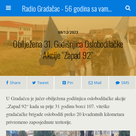
Radio Gradačac - 56 godina sa vama...
08/12/2023
Obilježena 31. Godišnjica Oslobodilačke
Akcije “Zapad 92”
Share
Tweet
Pin
Mail
SMS
U Gradačcu je jučer obilježena godišnjica oslobodilačke akcije
„Zapad 92“ kada su prije 31 godinu borci 107. viteške
gradačačke brigade oslobodili preko 20 kvadratnih kilometara
privremeno zaposjednute teritorije.