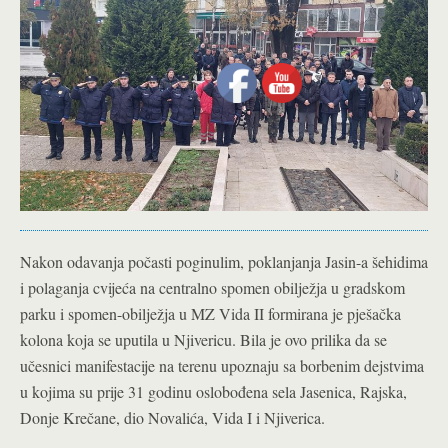
Nakon odavanja počasti poginulim, poklanjanja Jasin-a šehidima
i polaganja cvijeća na centralno spomen obilježja u gradskom
parku i spomen-obilježja u MZ Vida II formirana je pješačka
kolona koja se uputila u Njivericu. Bila je ovo prilika da se
učesnici manifestacije na terenu upoznaju sa borbenim dejstvima
u kojima su prije 31 godinu oslobođena sela Jasenica, Rajska,
Donje Krečane, dio Novalića, Vida I i Njiverica.