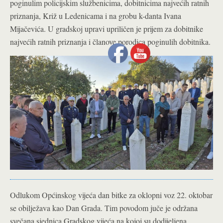
poginulim policijskim službenicima, dobitnicima najvećih ratnih
priznanja, Križ u Ledenicama i na grobu k-danta Ivana
Mijačevića. U gradskoj upravi upriličen je prijem za dobitnike
najvećih ratnih priznanja i članove porodica poginulih dobitnika.
Odlukom Općinskog vijeća dan bitke za oklopni voz 22. oktobar
se obilježava kao Dan Grada. Tim povodom juče je održana
svečana sjednica Gradskog vijeća na kojoj su dodijeljena