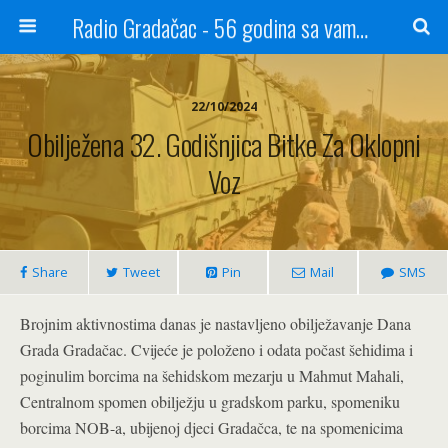
Radio Gradačac - 56 godina sa vama...
22/10/2024
Obilježena 32. Godišnjica Bitke Za Oklopni
Voz
Share
Tweet
Pin
Mail
SMS
Brojnim aktivnostima danas je nastavljeno obilježavanje Dana
Grada Gradačac. Cvijeće je položeno i odata počast šehidima i
poginulim borcima na šehidskom mezarju u Mahmut Mahali,
Centralnom spomen obilježju u gradskom parku, spomeniku
borcima NOB-a, ubijenoj djeci Gradačca, te na spomenicima