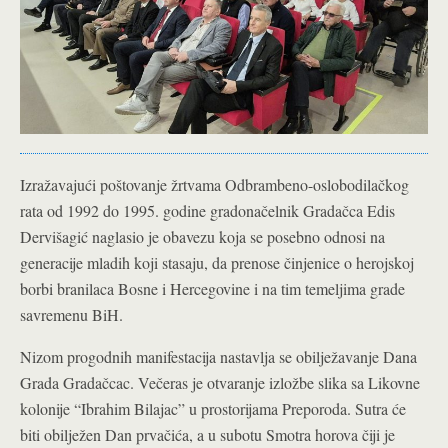
Izražavajući poštovanje žrtvama Odbrambeno-oslobodilačkog
rata od 1992 do 1995. godine gradonačelnik Gradačca Edis
Dervišagić naglasio je obavezu koja se posebno odnosi na
generacije mladih koji stasaju, da prenose činjenice o herojskoj
borbi branilaca Bosne i Hercegovine i na tim temeljima grade
savremenu BiH.
Nizom progodnih manifestacija nastavlja se obilježavanje Dana
Grada Gradačcac. Večeras je otvaranje izložbe slika sa Likovne
kolonije “Ibrahim Bilajac” u prostorijama Preporoda. Sutra će
biti obilježen Dan prvačića, a u subotu Smotra horova čiji je