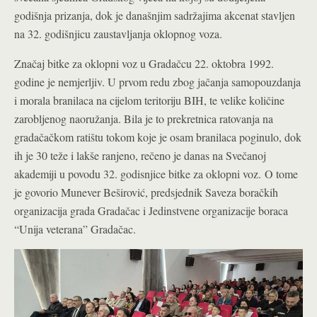
godišnja prizanja, dok je današnjim sadržajima akcenat stavljen
na 32. godišnjicu zaustavljanja oklopnog voza.
Značaj bitke za oklopni voz u Gradačcu 22. oktobra 1992.
godine je nemjerljiv. U prvom redu zbog jačanja samopouzdanja
i morala branilaca na cijelom teritoriju BIH, te velike količine
zarobljenog naoružanja. Bila je to prekretnica ratovanja na
gradačačkom ratištu tokom koje je osam branilaca poginulo, dok
ih je 30 teže i lakše ranjeno, rečeno je danas na Svečanoj
akademiji u povodu 32. godisnjice bitke za oklopni voz. O tome
je govorio Munever Beširović, predsjednik Saveza boračkih
organizacija grada Gradačac i Jedinstvene organizacije boraca
“Unija veterana” Gradačac.