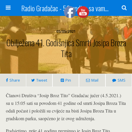
Radio Gradačac - 56 godina sa vama...
05/05/2021
Obilježena 41. Godišnjica Smrti Josipa Broza
Tita
Share
Tweet
Pin
Mail
SMS
Članovi Društva “Josip Broz Tito” Gradačac jučer (4.5.2021.)
su u 15:05 sati su povodom 41 godine od smrti Josipa Broza Tita
odali počast i položili su cvijeće na bisti Josipa Broza Tita u
gradskom parku, saopćeno je iz ovog udruženja.
Podsjetimo, prije 41 godinu preminuo je Josip Broz Tito