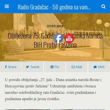
Radio Gradačac - 56 godina sa vama...
27/07/2016
Obilježena 75. Godišnjica Ustanka Naroda
BiH Protiv Fašizma
Share
Tweet
Pin
Mail
SMS
U povodu obilježanja „27. jula – Dana ustanka naroda Bosne i
Hercegovine protiv fašizma” Udruženje antifašista i boraca
narodno oslobodilačkog rata Gradačac, svim građankama i
građanima uputilo je javnu čestitku.