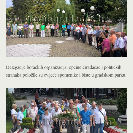
Delegacije boračkih organizacija, općine Gradačac i političkih
stranaka položile su cvijeće spomenike i biste u gradskom parku.