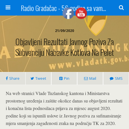
Radio Gradačac - 56 godina sa vama...
21/09/2020
Objavljeni Rezultati Javnog Poziva Za
Subvenciju Nabavke Kotlova Na Pelet
Share
Tweet
Pin
Mail
SMS
Na web stranici Vlade Tuzlanskog kantona i Ministarstva
prostornog uređenja i zaštite okolice danas su objavljeni rezultati
i konačna lista podnosilaca prijava za mjesec august 2020.
godine koji su ispunili uslove iz Javnog poziva za sufinansiranje
mjera smanjenja zagađenosti zraka na području TK za 2020.