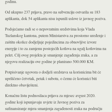
godinu.
Od ukupno 237 prijava, pravo na subvenciju ostvarila su 183
aplikanta, dok 54 aplikanta nisu ispunili uslove iz javnog poziva.
Podsjećamo radi se o nepovratnim sredstvima koja Vlada
Tuzlanskog kantona, putem Ministarstva za prostorno uređenje i
zaštitu okolice dodjeljuje pojedincima za obnovljive izvore
energije i to za zamjenu postojećih kotlova na ugalj kotlovima na
pelet. Cilj ovog projekta je smanjenje zagađenja zraka, a za
njegovu realizaciju ove godine je planirano 500.000 KM.
Potpisivanje ugovora o dodjeli sredstava sa korisnicima bit će
upriličeno četvrtak, petak i subotu, o čemu će korisnici biti
direktno obaviješteni.
Konačnu listu podnosilaca prijava za mjesec avgust 2020.
godine koji ispunjavaju uvjete iz Javnog poziva za
sufinansiranje mjera smanjenja zagađenosti zraka na području