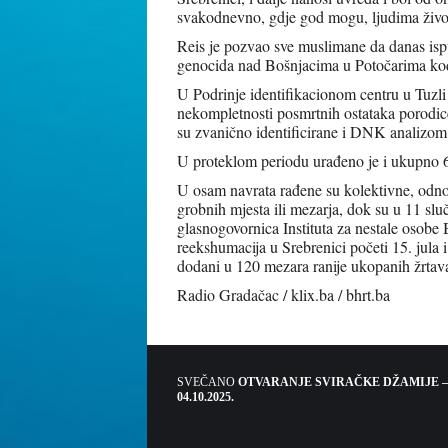
svakodnevno, gdje god mogu, ljudima živo
Reis je pozvao sve muslimane da danas is
genocida nad Bošnjacima u Potočarima kod
U Podrinje identifikacionom centru u Tuzli 
nekompletnosti posmrtnih ostataka porodice
su zvanično identificirane i DNK analizom
U proteklom periodu urađeno je i ukupno 
U osam navrata rađene su kolektivne, odnos
grobnih mjesta ili mezarja, dok su u 11 slu
glasnogovornica Instituta za nestale osobe
reekshumacija u Srebrenici početi 15. jula 
dodani u 120 mezara ranije ukopanih žrtav
Radio Gradačac / klix.ba / bhrt.ba
SVEČANO
OTVARANJE SVIRAČKE DŽAMIJE –
04.10.2025.