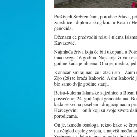
Preživjeli Srebreničani, porodice žrtava, pr
zajednice i diplomatskog kora u Bosni i He
genocida.
Dženazu će predvoditi reisu-l-ulema Islams
Kavazović.
Najmlađa žrtva koja će biti ukopana u Poto
imao svega 16 godina. Najstarija žrtva koja
godine kada je ubijena. Ona je, ujedno, je
Konačan smiraj naći će i otac i sin – Zaim 
Zijo (28) te braća Isaković. Asim Isaković 
bio samo dvije godine stariji.
Reisu-l-ulema Islamske zajednice u Bosni i
posvećenoj 24. godišnjici genocida nad Bošn
kada se svi na poseban i drugačiji način pri
Hercegovini – onih koji su svoje živote dali
porodicama.
On je, između ostaloga, rekao kako se žrt
na očigled cijelog svijeta, a najviši međun
Srebrenici, i dalje nanosi uvreda i bol od on