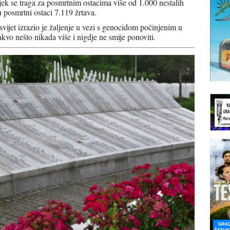
jek se traga za posmrtnim ostacima više od 1.000 nestalih
 posmrtni ostaci 7.119 žrtava.
svijet izrazio je žaljenje u vezi s genocidom počinjenim u
akvo nešto nikada više i nigdje ne smije ponoviti.