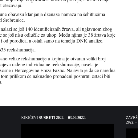
t otežavaju.
pune obavezu klanjanja dženaze-namaza na šehitlucima
 Srebrenice.
nalazi se još 140 identificiranih žrtava, ali uglavnom zbog
 se još nisu odlučile za ukop. Među njima je 38 žrtava koje
 i od porodica, a ostali samo na temelju DNK analize.
635 reekshumacija.
no velike rekshumacije u kojima je otvaran veliki broj
čajeva rađene individualne reekshumacije, navela je
 Bosne i Hercegovine Emza Fazlić. Najavila je da će naredna
i tom prilikom će naknadno pronađeni posmrtni ostaci biti
a.
KIKIĆEVI
SUSRETI 2022. – 03.06.2022.
ZAVR
2022. –