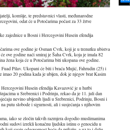
ijatelji, komšije, te predstavnici vlasti, međunarodne
rcegovini, odat će u Potočarima počast za 33 žrtve
ke zajednice u Bosni i Hercegovini Husein efendija
čarima ove godine je Osman Cvrk, koji je u trenutku ubistva
 će ove godine naći smiraj je Šaha Cvrk, koja je imala 82
dina žena koja će u Potočarima biti ukopana ove godine.
i Fuad Pilav. Ukopani će biti i braća Mujić, Fahrudin (25) i
je imao 20 godina kada je ubijen, dok je njegov brat Kasim
 Hercegovini Husein efendija Kavazović je u hutbi
jacima u Srebrenici i Podrinju, rekao da je 11. juli dan
sjećaju nevino ubijenih ljudi u Srebrenici, Podrinju, Bosni i
 na putu slobode i sigurnosti, ali i susjećanja s njihovim
vama, iako se zločin takvih razmjera dogodio muslimanima
arodni sudovi izrekli konačnu ljudsku istinu o genocidu u
ih koji svoju odgovornost hoće da prikriju, a uz to i dalje