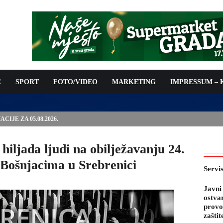
C
SPORT
FOTO/VIDEO
MARKETING
IMPRESSUM –
PODNOŠENJE ZAHTJEVA ZA OSTVARIVANJE PRAVA NA
 TROŠKOVA PROVOĐENJA PROGRAMA PREVENTIVNIH MJERA
 KOZA
 hiljada ljudi na obilježavanju 24.
 Bošnjacima u Srebrenici
Servi
Javni
ostva
provo
zaštit