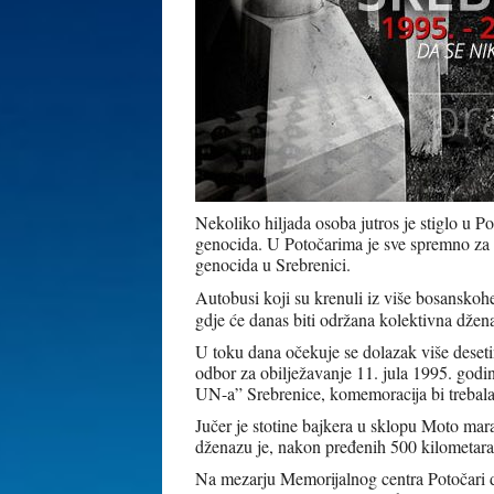
Nekoliko hiljada osoba jutros je stiglo u P
genocida. U Potočarima je sve spremno za
genocida u Srebrenici.
Autobusi koji su krenuli iz više bosanskohe
gdje će danas biti održana kolektivna džen
U toku dana očekuje se dolazak više desetin
odbor za obilježavanje 11. jula 1995. god
UN-a” Srebrenice, komemoracija bi trebala 
Jučer je stotine bajkera u sklopu Moto mar
dženazu je, nakon pređenih 500 kilometara, 
Na mezarju Memorijalnog centra Potočari 