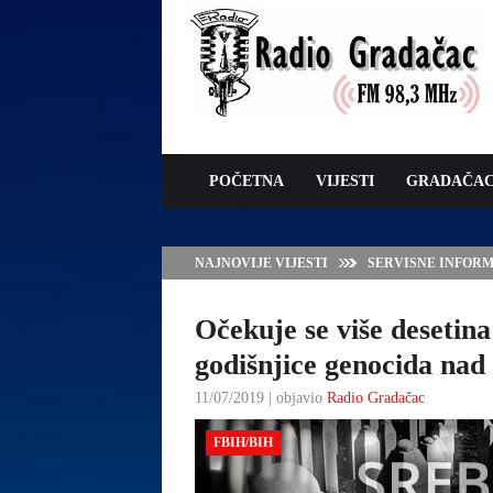
POČETNA
VIJESTI
GRADAČA
NAJNOVIJE VIJESTI
JAVNI POZIV ZA 
SUFINANSIRANJE
ZAŠTITE OVACA I
Očekuje se više desetina
godišnjice genocida nad
11/07/2019 | objavio
Radio Gradačac
FBIH/BIH