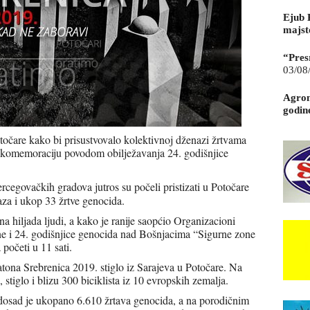
Ejub 
majst
“Pres
03/08
Agrom
godin
otočare kako bi prisustvovalo kolektivnoj dženazi žrtvama
 komemoraciju povodom obilježavanja 24. godišnjice
rcegovačkih gradova jutros su počeli pristizati u Potočare
aza i ukop 33 žrtve genocida.
a hiljada ljudi, a kako je ranije saopćio Organizacioni
ine i 24. godišnjice genocida nad Bošnjacima “Sigurne zone
početi u 11 sati.
atona Srebrenica 2019. stiglo iz Sarajeva u Potočare. Na
stiglo i blizu 300 biciklista iz 10 evropskih zemalja.
dosad je ukopano 6.610 žrtava genocida, a na porodičnim