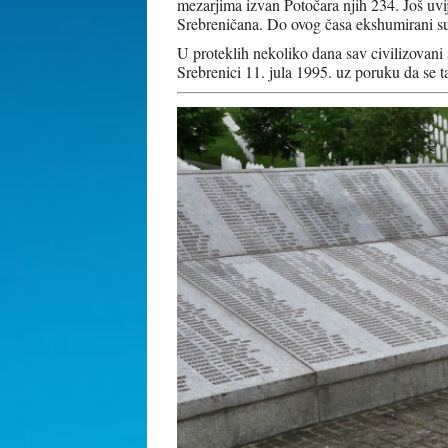
mezarjima izvan Potočara njih 234. Još uvi
Srebreničana. Do ovog časa ekshumirani su
U proteklih nekoliko dana sav civilizovani 
Srebrenici 11. jula 1995. uz poruku da se t