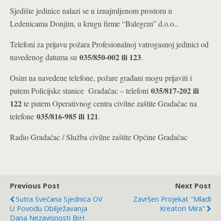
Sjedište jedinice nalazi se u iznajmljenom prostoru u
Ledenicama Donjim, u krugu firme “Balegem” d.o.o..
Telefoni za prijavu požara Profesionalnoj vatrogasnoj jedinici od
035/850-002 ili 123
navedenog datuma su
.
Osim na navedene telefone, požare građani mogu prijaviti i
035/817-202 ili
putem Policijske stanice Gradačac – telefoni
122
te putem Operativnog centra civilne zaštite Gradačac na
035/816-985 ili 121
telefone
.
Radio Gradačac / Služba civilne zaštite Općine Gradačac
Previous Post
Next Post
Sutra Svečana Sjednica OV
Završen Projekat "Mladi
U Povodu Obilježavanja
Kreatori Mira"
Dana Nezavisnosti BiH