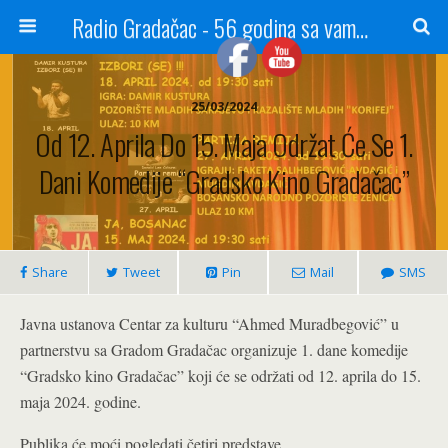
Radio Gradačac - 56 godina sa vama...
25/03/2024
Od 12. Aprila Do 15. Maja Održat Će Se 1.
Dani Komedije “Gradsko Kino Gradačac”
Share
Tweet
Pin
Mail
SMS
Javna ustanova Centar za kulturu “Ahmed Muradbegović” u
partnerstvu sa Gradom Gradačac organizuje 1. dane komedije
“Gradsko kino Gradačac” koji će se održati od 12. aprila do 15.
maja 2024. godine.
Publika će moći pogledati četiri predstave.