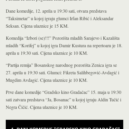
Dane komedije, 12. aprila u 19:30 sati, otvara predstava
“Taksimetar” u kojoj igraju glumci Irfan Ribić i Aleksandar
Seksan. Cijena ulaznice je 15 KM.
Komedija “Izbori (se)!!!” Pozorišta mladih Sarajevo i Kazališta
mladih “Korifej” u kojoj igra Damir Kustura na repertoaru je 18.
aprila u 19:30 sati. Cijena ulaznice je 10 KM.
“Partija remija” Bosanskog narodnog pozorišta Zenica igra se
27. aprila u 19:30 sati. Glumci: Fikreta Salihbegović-Avdagić i
Mugdim Avdagić. Cijena ulaznice je 10 KM.
Prve dane komedije “Gradsko kino Gradačac” 15. maja u 19:30
sati zatvara predstava “Ja, Bosanac” u kojoj igraju Aldin Tučić i
Negra Čičić. Cijena ulaznice je 10 KM.