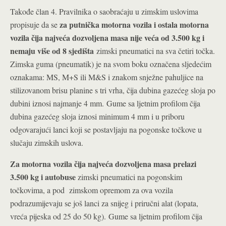
Takođe član 4. Pravilnika o saobraćaju u zimskim uslovima
z
a putnička motorna vozila i ostala motorna
propisuje da se
vozila čija najveća dozvoljena masa nije veća od 3.500 kg i
nemaju više od 8 sjedišta
zimski pneumatici na sva četiri točka.
Zimska guma (pneumatik) je na svom boku označena sljedećim
oznakama: MS, M+S ili M&S i znakom snježne pahuljice na
stilizovanom brisu planine s tri vrha, čija dubina gazećeg sloja po
dubini iznosi najmanje 4 mm. Gume sa ljetnim profilom čija
dubina gazećeg sloja iznosi minimum 4 mm i u priboru
odgovarajući lanci koji se postavljaju na pogonske točkove u
slučaju zimskih uslova.
Za motorna vozila
č
ija najve
ć
a dozvoljena masa prelazi
3.500 kg i autobuse
zimski pneumatici na pogonskim
točkovima, a pod zimskom opremom za ova vozila
podrazumijevaju se još lanci za snijeg i priručni alat (lopata,
vreća pijeska od 25 do 50 kg). Gume sa ljetnim profilom čija