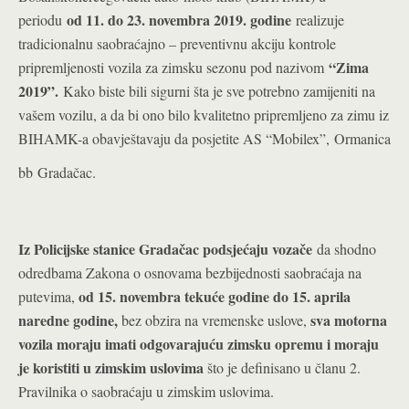
od 11. do 23. novembra 2019. godine
periodu
realizuje
tradicionalnu saobraćajno – preventivnu akciju kontrole
“Zima
pripremljenosti vozila za zimsku sezonu pod nazivom
2019”.
Kako biste bili sigurni šta je sve potrebno zamijeniti na
vašem vozilu, a da bi ono bilo kvalitetno pripremljeno za zimu iz
BIHAMK-a obavještavaju da posjetite AS “Mobilex”, Ormanica
bb Gradačac.
Iz Policijske stanice Gradačac podsjećaju vozače
da shodno
odredbama Zakona o osnovama bezbijednosti saobraćaja na
od 15. novembra tekuće godine do 15. aprila
putevima,
naredne godine,
sva motorna
bez obzira na vremenske uslove,
vozila moraju imati odgovarajuću zimsku opremu i moraju
je koristiti u zimskim uslovima
što je definisano u članu 2.
Pravilnika o saobraćaju u zimskim uslovima.