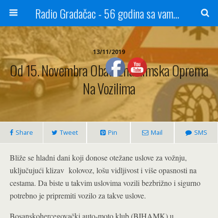
Radio Gradačac - 56 godina sa vama...
13/11/2019
Od 15. Novembra Obavezna Zimska Oprema
Na Vozilima
Share
Tweet
Pin
Mail
SMS
Bliže se hladni dani koji donose otežane uslove za vožnju,
uključujući klizav kolovoz, lošu vidljivost i više opasnosti na
cestama. Da biste u takvim uslovima vozili bezbrižno i sigurno
potrebno je pripremiti vozilo za takve uslove.
Bosanskohercegovački auto-moto klub (BIHAMK) u