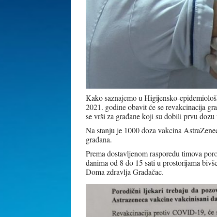
Kako saznajemo u Higijensko-epidemiološk
2021. godine obavit će se revakcinacija g
se vrši za građane koji su dobili prvu dozu
Na stanju je 1000 doza vakcina AstraZene
građana.
Prema dostavljenom rasporedu timova poro
danima od 8 do 15 sati u prostorijama biv
Doma zdravlja Gradačac.