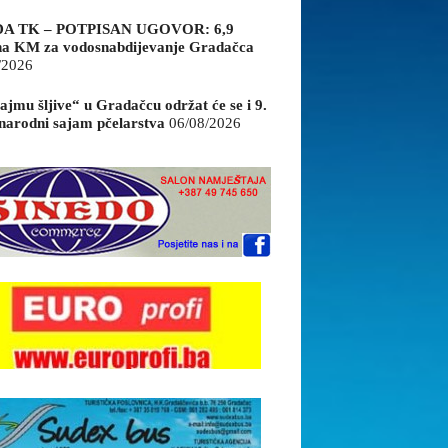
A TK – POTPISAN UGOVOR: 6,9
na KM za vodosnabdijevanje Gradačca
/2026
ajmu šljive“ u Gradačcu održat će se i 9.
arodni sajam pčelarstva
06/08/2026