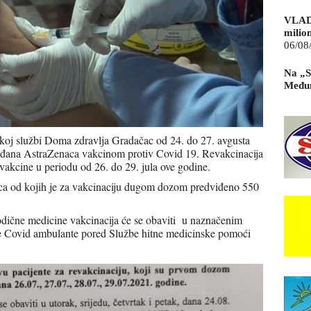
VLAD
milio
06/08
Na „S
Međun
oj službi Doma zdravlja Gradačac od 24. do 27. avgusta
rađana AstraZenaca vakcinom protiv Covid 19. Revakcinacija
 vakcine u periodu od 26. do 29. jula ove godine.
ca od kojih je za vakcinaciju dugom dozom predviđeno 550
dične medicine vakcinacija će se obaviti u naznačenim
še Covid ambulante pored Službe hitne medicinske pomoći