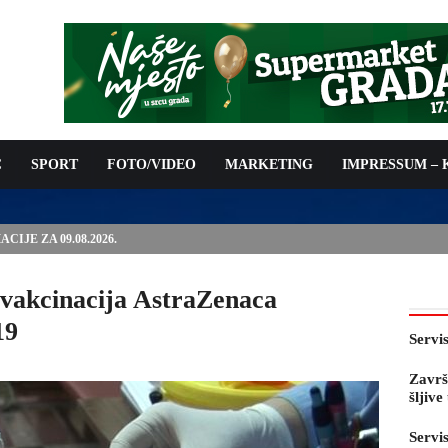
C
SPORT
FOTO/VIDEO
MARKETING
IMPRESSUM –
E PRED OTVARANJE 53. SAJMA ŠLJIVE U GRADAČCU
evakcinacija AstraZenaca
19
Servi
Završ
šljiv
Servi