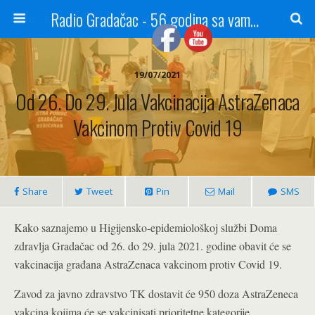
Radio Gradačac - 56 godina sa vama...
19/07/2021
Od 26. Do 29. Jula Vakcinacija AstraZenaca
Vakcinom Protiv Covid 19
Share
Tweet
Pin
Mail
SMS
Kako saznajemo u Higijensko-epidemiološkoj službi Doma
zdravlja Gradačac od 26. do 29. jula 2021. godine obavit će se
vakcinacija građana AstraZenaca vakcinom protiv Covid 19.
Zavod za javno zdravstvo TK dostavit će 950 doza AstraZeneca
vakcina kojima će se vakcinisati prioritetne kategorije