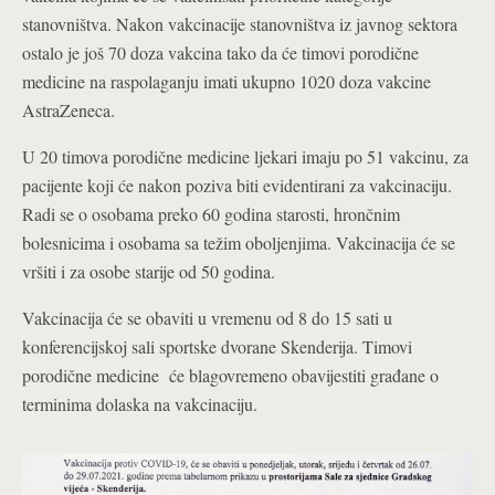
stanovništva. Nakon vakcinacije stanovništva iz javnog sektora
ostalo je još 70 doza vakcina tako da će timovi porodične
medicine na raspolaganju imati ukupno 1020 doza vakcine
AstraZeneca.
U 20 timova porodične medicine ljekari imaju po 51 vakcinu, za
pacijente koji će nakon poziva biti evidentirani za vakcinaciju.
Radi se o osobama preko 60 godina starosti, hrončnim
bolesnicima i osobama sa težim oboljenjima. Vakcinacija će se
vršiti i za osobe starije od 50 godina.
Vakcinacija će se obaviti u vremenu od 8 do 15 sati u
konferencijskoj sali sportske dvorane Skenderija. Timovi
porodične medicine će blagovremeno obavijestiti građane o
terminima dolaska na vakcinaciju.