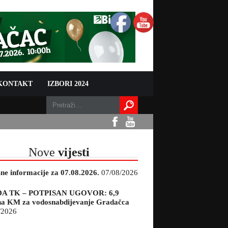
 KONTAKT
IZBORI 2024
Nove
vijesti
sne informacije za 07.08.2026.
07/08/2026
A TK – POTPISAN UGOVOR: 6,9
na KM za vodosnabdijevanje Gradačca
/2026