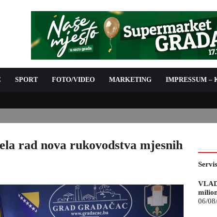
C
SPORT
FOTO/VIDEO
MARKETING
IMPRESSUM –
IJE ZA 07.08.2026.
ela rad nova rukovodstva mjesnih
Servi
VLAD
milio
06/08