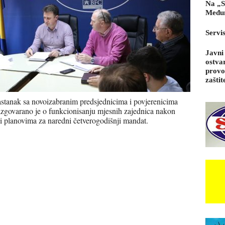
Na „S
Međun
Servi
Javni
ostva
provo
zaštit
astanak sa novoizabranim predsjednicima i povjerenicima
zgovarano je o funkcionisanju mjesnih zajednica nakon
i planovima za naredni četverogodišnji mandat.