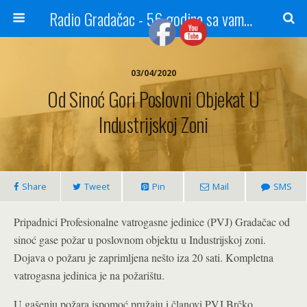
Radio Gradačac - 56 godina sa vama...
03/04/2020
Od Sinoć Gori Poslovni Objekat U
Industrijskoj Zoni
Share
Tweet
Pin
Mail
SMS
Pripadnici Profesionalne vatrogasne jedinice (PVJ) Gradačac od
sinoć gase požar u poslovnom objektu u Industrijskoj zoni.
Dojava o požaru je zaprimljena nešto iza 20 sati. Kompletna
vatrogasna jedinica je na požarištu.
U gašenju požara ispomoć pružaju i članovi PVJ Brčko.