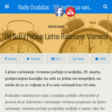
Radio Gradačac - 56 godina sa vama...
28/03/2020
Od Sutra Počinje Ljetno Računanje Vremena
Share
Tweet
Pin
Mail
SMS
Ljetno računanje vremena počinje u nedjelju, 29. marta,
pomjeranjem kazaljke na satu za jedan sat unaprijed, na
način da će se vrijeme u dva sata računati kao tri sata.
Federalno ministarstvo rada i socijalne politike obavjestilo je
javnost da je Zakonom o računanju vremena propisano da ljetno
računanje vremena počinje posljednje nedjelje u martu, tako što