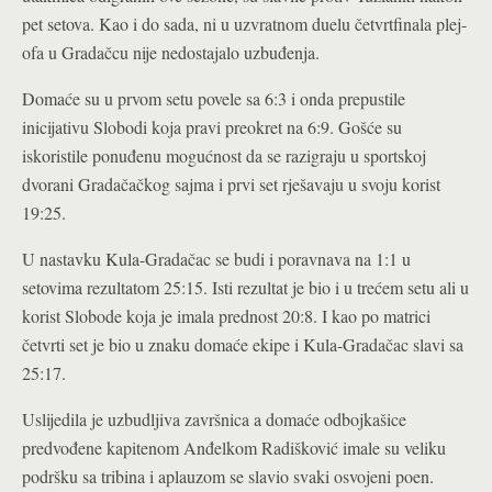
pet setova. Kao i do sada, ni u uzvratnom duelu četvrtfinala plej-
ofa u Gradačcu nije nedostajalo uzbuđenja.
Domaće su u prvom setu povele sa 6:3 i onda prepustile
inicijativu Slobodi koja pravi preokret na 6:9. Gošće su
iskoristile ponuđenu mogućnost da se razigraju u sportskoj
dvorani Gradačačkog sajma i prvi set rješavaju u svoju korist
19:25.
U nastavku Kula-Gradačac se budi i poravnava na 1:1 u
setovima rezultatom 25:15. Isti rezultat je bio i u trećem setu ali u
korist Slobode koja je imala prednost 20:8. I kao po matrici
četvrti set je bio u znaku domaće ekipe i Kula-Gradačac slavi sa
25:17.
Uslijedila je uzbudljiva završnica a domaće odbojkašice
predvođene kapitenom Anđelkom Radišković imale su veliku
podršku sa tribina i aplauzom se slavio svaki osvojeni poen.