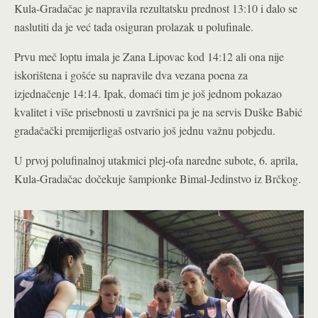
Kula-Gradačac je napravila rezultatsku prednost 13:10 i dalo se
naslutiti da je već tada osiguran prolazak u polufinale.
Prvu meč loptu imala je Zana Lipovac kod 14:12 ali ona nije
iskorištena i gošće su napravile dva vezana poena za
izjednačenje 14:14. Ipak, domaći tim je još jednom pokazao
kvalitet i više prisebnosti u završnici pa je na servis Duške Babić
gradačački premijerligaš ostvario još jednu važnu pobjedu.
U prvoj polufinalnoj utakmici plej-ofa naredne subote, 6. aprila,
Kula-Gradačac dočekuje šampionke Bimal-Jedinstvo iz Brčkog.