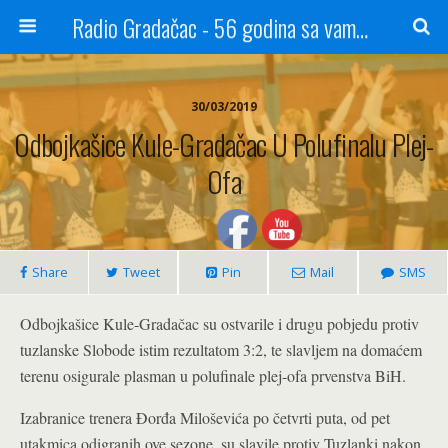
Radio Gradačac - 56 godina sa vama...
30/03/2019
Odbojkašice Kule-Gradačac U Polufinalu Plej-
Ofa
Share
Tweet
Pin
Mail
SMS
Odbojkašice Kule-Gradačac su ostvarile i drugu pobjedu protiv
tuzlanske Slobode istim rezultatom 3:2, te slavljem na domaćem
terenu osigurale plasman u polufinale plej-ofa prvenstva BiH.
Izabranice trenera Đorđa Miloševića po četvrti puta, od pet
utakmica odigranih ove sezone, su slavile protiv Tuzlanki nakon