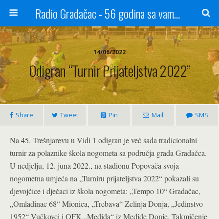
Radio Gradačac - 56 godina sa vama...
14/06/2022
Odigran “Turnir Prijateljstva 2022”
Share
Tweet
Pin
Mail
SMS
Na 45. Trešnjarevu u Vidi 1 odigran je već sada tradicionalni
turnir za polaznike škola nogometa sa područja grada Gradačca.
U nedjelju, 12. juna 2022., na stadionu Popovača svoja
nogometna umjeća na „Turniru prijateljstva 2022“ pokazali su
djevojčice i dječaci iz škola nogometa: „Tempo 10“ Gradačac,
„Omladinac 68“ Mionica, „Trebava“ Zelinja Donja, „Jedinstvo
1952“ Vučkovci i OFK „Međiđa“ iz Mediđe Donje. Takmičenje