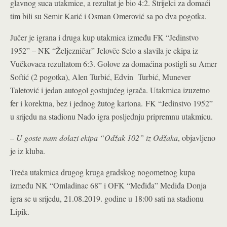
glavnog suca utakmice, a rezultat je bio 4:2. Strijelci za domaći
tim bili su Semir Karić i Osman Omerović sa po dva pogotka.
Jučer je igrana i druga kup utakmica između FK “Jedinstvo
1952” – NK “Željezničar” Jelovče Selo a slavila je ekipa iz
Vučkovaca rezultatom 6:3. Golove za domaćina postigli su Amer
Softić (2 pogotka), Alen Turbić, Edvin Turbić, Munever
Taletović i jedan autogol gostujućeg igrača. Utakmica izuzetno
fer i korektna, bez i jednog žutog kartona.
FK “Jedinstvo 1952”
u srijedu na stadionu Nado igra posljednju pripremnu utakmicu.
–
U goste nam dolazi ekipa “Odžak 102” iz Odžaka
, objavljeno
je iz kluba.
Treća utakmica drugog kruga gradskog nogometnog kupa
između NK “Omladinac 68” i OFK “Međiđa” Mediđa Donja
igra se u srijedu, 21.08.2019. godine u 18:00 sati na stadionu
Lipik.