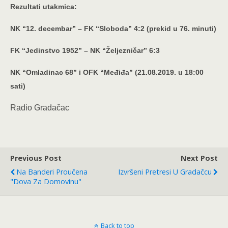
Rezultati utakmica:
NK “12. decembar” – FK “Sloboda” 4:2 (prekid u 76. minuti)
FK “Jedinstvo 1952” – NK “Željezničar” 6:3
NK “Omladinac 68” i OFK “Međiđa” (21.08.2019. u 18:00
sati)
Radio Gradačac
Previous Post
Next Post
Na Banderi Proučena
Izvršeni Pretresi U Gradačcu
"Dova Za Domovinu"
Back to top