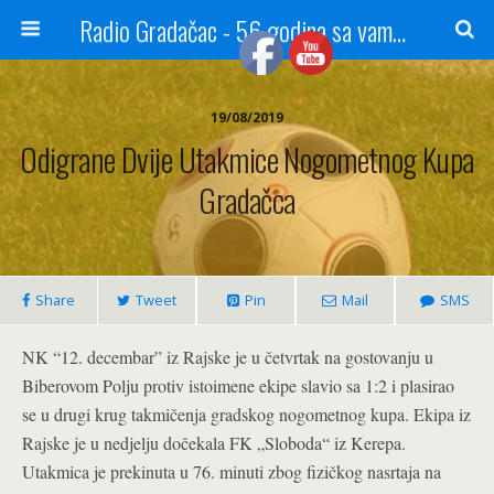
Radio Gradačac - 56 godina sa vama...
19/08/2019
Odigrane Dvije Utakmice Nogometnog Kupa
Gradačca
Share
Tweet
Pin
Mail
SMS
NK “12. decembar” iz Rajske je u četvrtak na gostovanju u
Biberovom Polju protiv istoimene ekipe slavio sa 1:2 i plasirao
se u drugi krug takmičenja gradskog nogometnog kupa. Ekipa iz
Rajske je u nedjelju dočekala FK „Sloboda“ iz Kerepa.
Utakmica je prekinuta u 76. minuti zbog fizičkog nasrtaja na