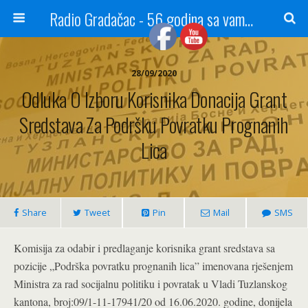
Radio Gradačac - 56 godina sa vama...
28/09/2020
Odluka O Izboru Korisnika Donacija Grant
Sredstava Za Podršku Povratku Prognanih
Lica
Share
Tweet
Pin
Mail
SMS
Komisija za odabir i predlaganje korisnika grant sredstava sa
pozicije „Podrška povratku prognanih lica” imenovana rješenjem
Ministra za rad socijalnu politiku i povratak u Vladi Tuzlanskog
kantona, broj:09/1-11-17941/20 od 16.06.2020. godine, donijela