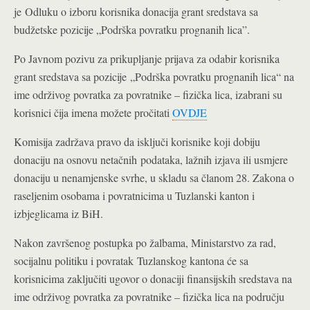
je Odluku o izboru korisnika donacija grant sredstava sa
budžetske pozicije „Podrška povratku prognanih lica”.
Po Javnom pozivu za prikupljanje prijava za odabir korisnika
grant sredstava sa pozicije „Podrška povratku prognanih lica“ na
ime održivog povratka za povratnike – fizička lica, izabrani su
korisnici čija imena možete pročitati
OVDJE
Komisija zadržava pravo da isključi korisnike koji dobiju
donaciju na osnovu netačnih podataka, lažnih izjava ili usmjere
donaciju u nenamjenske svrhe, u skladu sa članom 28. Zakona o
raseljenim osobama i povratnicima u Tuzlanski kanton i
izbjeglicama iz BiH.
Nakon završenog postupka po žalbama, Ministarstvo za rad,
socijalnu politiku i povratak Tuzlanskog kantona će sa
korisnicima zaključiti ugovor o donaciji finansijskih sredstava na
ime održivog povratka za povratnike – fizička lica na području