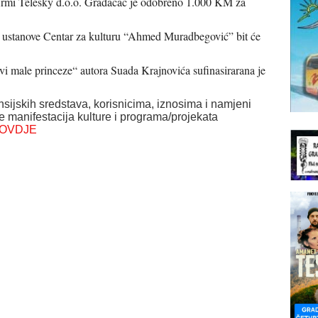
firmi Telesky d.o.o. Gradačac je odobreno 1.000 KM za
e ustanove Centar za kulturu “Ahmed Muradbegović” bit će
ovi male princeze“ autora Suada Krajnovića sufinasirarana je
ijskih sredstava, korisnicima, iznosima i namjeni
je manifestacija kulture i programa/projekata
OVDJE