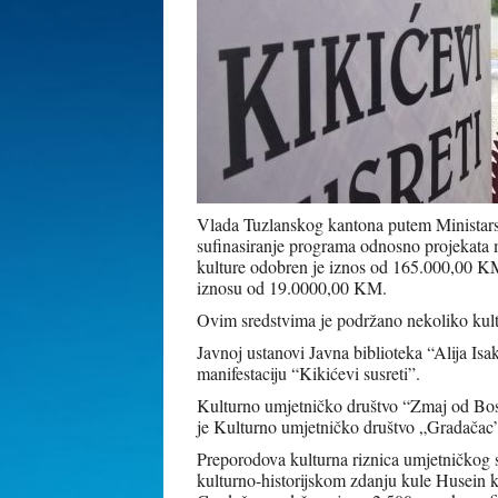
Vlada Tuzlanskog kantona putem Ministarst
sufinasiranje programa odnosno projekata ma
kulture odobren je iznos od 165.000,00 KM 
iznosu od 19.0000,00 KM.
Ovim sredstvima je podržano nekoliko kult
Javnoj ustanovi Javna biblioteka “Alija 
manifestaciju “Kikićevi susreti”.
Kulturno umjetničko društvo “Zmaj od Bosn
je Kulturno umjetničko društvo „Gradačac
Preporodova kulturna riznica umjetničkog s
kulturno-historijskom zdanju kule Husein