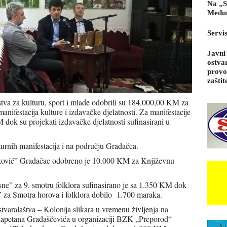
Na „S
Međun
Servi
Javni
ostva
provo
zaštit
va za kulturu, sport i mlade odobrili su 184.000,00 KM za
nifestacija kulture i izdavačke djelatnosti. Za manifestacije
dok su projekati izdavačke djelatnosti sufinasirani u
urnih manifestacija i na području Gradačca.
Isaković” Gradačac odobreno je 10.000 KM za Književnu
e” za 9. smotru folklora sufinasirano je sa 1.350 KM dok
” za Smotra horova i folklora dobilo 1.700 maraka.
tvaralaštva – Kolonija slikara u vremenu življenja na
 kapetana Gradaščevića u organizaciji BZK „Preporod“