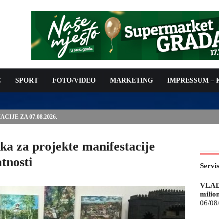
C
SPORT
FOTO/VIDEO
MARKETING
IMPRESSUM –
IJE ZA 07.08.2026.
a za projekte manifestacije
atnosti
Servi
VLAD
milio
06/08