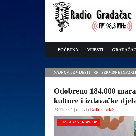
POČETNA
VIJESTI
GRADAČA
NAJNOVIJE VIJESTI
SERVISNE INFORMAC
Odobreno 184.000 marak
kulture i izdavačke djel
23/11/2021 | objavio
Radio Gradačac
TUZLANSKI KANTON