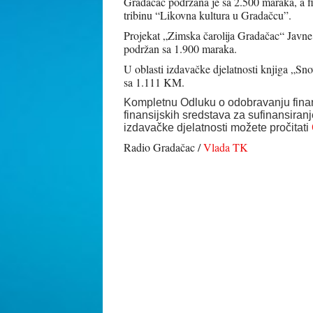
Gradačac podržana je sa 2.500 maraka, a 
tribinu “Likovna kultura u Gradačcu”.
Projekat „Zimska čarolija Gradačac“ Javn
podržan sa 1.900 maraka.
U oblasti izdavačke djelatnosti knjiga „Sn
sa 1.111 KM.
Kompletnu Odluku o odobravanju finans
finansijskih sredstava za sufinansiran
izdavačke djelatnosti možete pročitati
Radio Gradačac /
Vlada TK