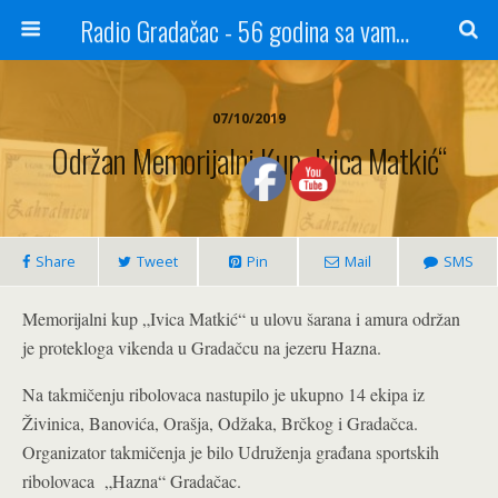
Radio Gradačac - 56 godina sa vama...
07/10/2019
Održan Memorijalni Kup „Ivica Matkić“
Share
Tweet
Pin
Mail
SMS
Memorijalni kup „Ivica Matkić“ u ulovu šarana i amura održan
je protekloga vikenda u Gradačcu na jezeru Hazna.
Na takmičenju ribolovaca nastupilo je ukupno 14 ekipa iz
Živinica, Banovića, Orašja, Odžaka, Brčkog i Gradačca.
Organizator takmičenja je bilo Udruženja građana sportskih
ribolovaca „Hazna“ Gradačac.