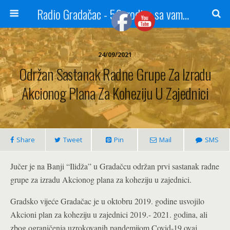
Radio Gradačac - 56 godina sa vama...
24/09/2021
Održan Sastanak Radne Grupe Za Izradu
Akcionog Plana Za Koheziju U Zajednici
Share
Tweet
Pin
Mail
SMS
Jučer je na Banji “Ilidža” u Gradačcu održan prvi sastanak radne
grupe za izradu Akcionog plana za koheziju u zajednici.
Gradsko vijeće Gradačac je u oktobru 2019. godine usvojilo
Akcioni plan za koheziju u zajednici 2019.- 2021. godina, ali
zbog ograničenja uzrokovanih pandemijom Covid-19 ovaj