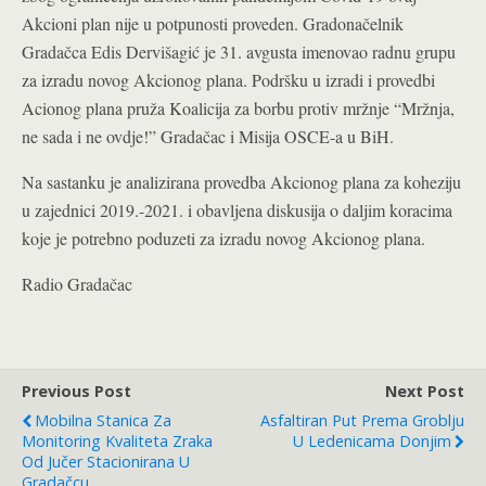
Akcioni plan nije u potpunosti proveden. Gradonačelnik
Gradačca Edis Dervišagić je 31. avgusta imenovao radnu grupu
za izradu novog Akcionog plana. Podršku u izradi i provedbi
Acionog plana pruža Koalicija za borbu protiv mržnje “Mržnja,
ne sada i ne ovdje!” Gradačac i Misija OSCE-a u BiH.
Na sastanku je analizirana provedba Akcionog plana za koheziju
u zajednici 2019.-2021. i obavljena diskusija o daljim koracima
koje je potrebno poduzeti za izradu novog Akcionog plana.
Radio Gradačac
Previous Post
Next Post
Mobilna Stanica Za
Asfaltiran Put Prema Groblju
Monitoring Kvaliteta Zraka
U Ledenicama Donjim
Od Jučer Stacionirana U
Gradačcu