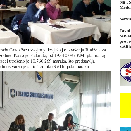
Na „S
Međun
Servi
Javni
ostva
provo
zaštit
rada Gradačac usvojen je Izvještaj o izvršenju Budžeta za
e godine. Kako je istaknuto, od 19.610.097 KM planiranog
seci utrošeno je 10.760.269 maraka, što predstavlja
u ostvaren je suficit od oko 970 hiljada maraka.