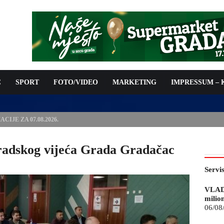
C
SPORT
FOTO/VIDEO
MARKETING
IMPRESSUM –
ISAN UGOVOR: 6,9 MILIONA KM ZA VODOSNABDIJEVANJE
radskog vijeća Grada Gradačac
Servi
VLAD
milio
06/08