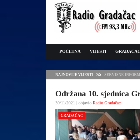
POČETNA
VIJESTI
GRADAČA
NAJNOVIJE VIJESTI
VLADA TK – POTP
GRADAČCA
Održana 10. sjednica G
30/11/2021 | objavio
Radio Gradačac
GRADAČAC