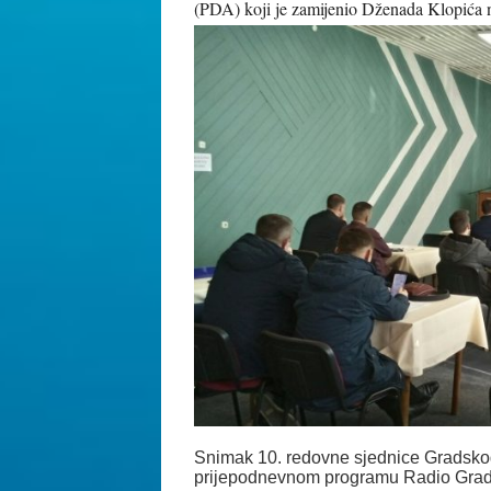
(PDA) koji je zamijenio Dženada Klopića 
Snimak 10. redovne sjednice Gradsko
prijepodnevnom programu Radio Gradač