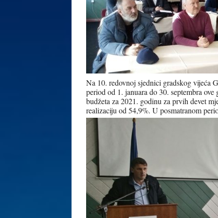
Na 10. redovnoj sjednici gradskog vijeća G
period od 1. januara do 30. septembra ov
budžeta za 2021. godinu za prvih devet mje
realizaciju od 54,9%. U posmatranom period