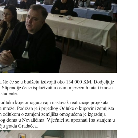
za što će se u budžetu izdvojiti oko 134.000 KM. Dodjeljuje
 Stipendije će se isplaćivati u osam mjesečnih rata i iznosu
studente.
 odluka koje omogućavaju nastavak realizacije projekata
e mreže. Podržan je i prijedlog Odluke o kupovini zemljišta
m odlukom o zamjeni zemljišta omogućena je izgradnja
enog doma u Novalićima. Vijećnici su upoznati i sa stanjem u
učju grada Gradačca.