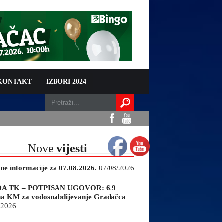
 KONTAKT
IZBORI 2024
Nove
vijesti
sne informacije za 07.08.2026.
07/08/2026
A TK – POTPISAN UGOVOR: 6,9
na KM za vodosnabdijevanje Gradačca
/2026