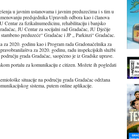
rješenja u javnim ustanovama i javnim preduzećima i s tim u
 o imenovanju predsjednika Upravnih odbora kao i članova
 Centar za fizikalnumedicinu, rehabilitaciju i banjsko
radačac, JU Centar za socijalni rad Gradačac, JU Dječije
o stambeno preduzeće“ Gradačac i JP „ Parkinzi“ Gradačac.
ika za 2020. godinu kao i Program rada Gradonačelnika za
 pravobranilaštva za 2020. godinu, radu inspekcijskih službi
a području grada Gradačac, saopćeno je iz Gradske uprave.
dskom portalu za komunikaciju e citizen. Možete ih pogledati
demiološke situacije na području grada Gradačac održana
omunikacijskog sistema, putem online aplikacije.