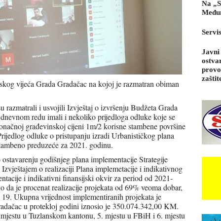
Na „S
Međun
Servi
Javni
ostva
provo
zaštit
skog vijeća Grada Gradačac na kojoj je razmatran obiman
 razmatrali i usvojili Izvještaj o izvršenju Budžeta Grada
 dnevnom redu imali i nekoliko prijedloga odluke koje se
konačnoj građevinskoj cijeni 1m/2 korisne stambene površine
Prijedlog odluke o pristupanju izradi Urbanističkog plana
stambeno preduzeće za 2021. godinu.
j o ostavarenju godišnjeg plana implementacije Strategije
zvještajem o realizaciji Plana implemetacije i indikativnog
tacije i indikativni finansijski okvir za period od 2021-
o da je procenat realizacije projekata od 69% veoma dobar,
19. Ukupna vrijednost implementiranih projekata je
adačac u protekloj godini iznosio je 350.074.342,00 KM.
. mjestu u Tuzlanskom kantonu, 5. mjestu u FBiH i 6. mjestu