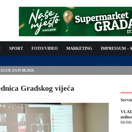
C
SPORT
FOTO/VIDEO
MARKETING
IMPRESSUM –
IJE ZA 07.08.2026.
ednica Gradskog vijeća
Servi
VLAD
milio
06/08