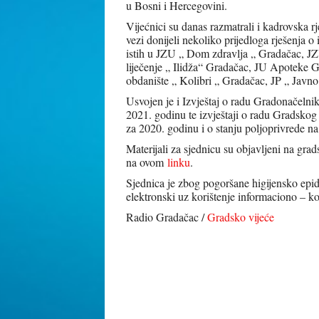
u Bosni i Hercegovini.
Vijećnici su danas razmatrali i kadrovska 
vezi donijeli nekoliko prijedloga rješenja
istih u JZU „ Dom zdravlja „ Gradačac, JZU
liječenje „ Ilidža“ Gradačac, JU Apoteke G
obdanište „ Kolibri „ Gradačac, JP „ Javn
Usvojen je i Izvještaj o radu Gradonačeln
2021. godinu te izvještaji o radu Gradskog
za 2020. godinu i o stanju poljoprivrede n
Materijali za sjednicu su objavljeni na gra
na ovom
linku
.
Sjednica je zbog pogoršane higijensko epi
elektronski uz korištenje informaciono – k
Radio Gradačac /
Gradsko vijeće